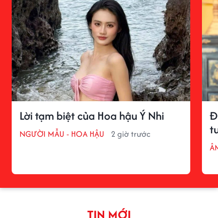
Lời tạm biệt của Hoa hậu Ý Nhi
Đ
t
NGƯỜI MẪU - HOA HẬU
2 giờ trước
Â
TIN MỚI