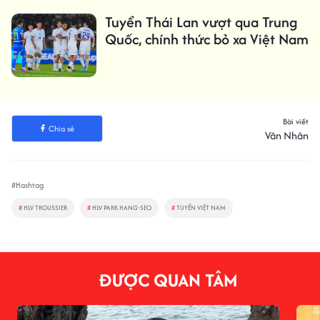
Tuyển Thái Lan vượt qua Trung
Quốc, chính thức bỏ xa Việt Nam
Bài viết
Chia sẻ
Văn Nhân
#Hashtag
#
HLV TROUSSIER
#
HLV PARK HANG-SEO
#
TUYỂN VIỆT NAM
ĐƯỢC QUAN TÂM