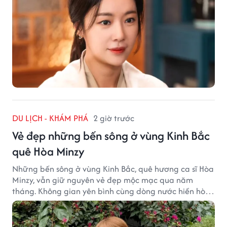
DU LỊCH - KHÁM PHÁ
2 giờ trước
Vẻ đẹp những bến sông ở vùng Kinh Bắc
quê Hòa Minzy
Những bến sông ở vùng Kinh Bắc, quê hương ca sĩ Hòa
Minzy, vẫn giữ nguyên vẻ đẹp mộc mạc qua năm
tháng. Không gian yên bình cùng dòng nước hiền hòa
tạo nên một góc Bắc Ninh rất đáng để khám phá.