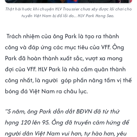
Thật hài hước khi chuyện HLV Troussier chưa xây được lối chơi cho
tuyển Việt Nam bị đổ lỗi do... HLV Park Hang Seo.
Trách nhiệm của ông Park là tạo ra thành
công và đáp ứng các mục tiêu của VFF. Ông
Park đã hoàn thành xuất sắc, vượt xa mong
đợi của VFF. HLV Park là nhà cầm quân thành
công nhất, là người góp phần nâng tầm vị thế
bóng đá Việt Nam ra châu lục.
"5 năm, ông Park dẫn dắt BĐVN đã từ thứ
hạng 120 lên 95. Ông đã truyền cảm hứng để
người dân Việt Nam vui hơn, tự hào hơn, yêu