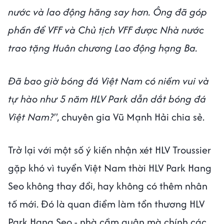
nước và lao động hăng say hơn. Ông đã góp
phần để VFF và Chủ tịch VFF được Nhà nước
trao tặng Huân chương Lao động hạng Ba.
Đã bao giờ bóng đá Việt Nam có niềm vui và
tự hào như 5 năm HLV Park dẫn dắt bóng đá
Việt Nam?"
, chuyên gia Vũ Mạnh Hải chia sẻ.
Trở lại với một số ý kiến nhận xét HLV Troussier
gặp khó vì tuyển Việt Nam thời HLV Park Hang
Seo không thay đổi, hay không có thêm nhân
tố mới. Đó là quan điểm làm tổn thương HLV
Park Hang Seo - nhà cầm quân mà chính các