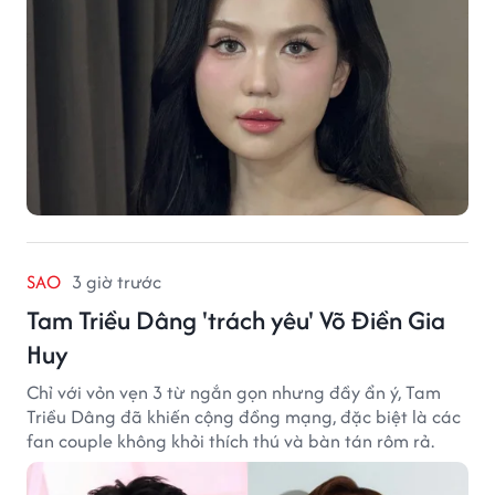
SAO
3 giờ trước
Tam Triều Dâng 'trách yêu' Võ Điền Gia
Huy
Chỉ với vỏn vẹn 3 từ ngắn gọn nhưng đầy ẩn ý, Tam
Triều Dâng đã khiến cộng đồng mạng, đặc biệt là các
fan couple không khỏi thích thú và bàn tán rôm rả.