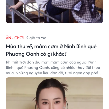
ĂN - CHƠI
2 giờ trước
Mùa thu về, mâm cơm ở Ninh Bình quê
Phương Oanh có gì khác?
Khi tiết trời dần dịu mát, mâm cơm của người Ninh
Bình - quê Phương Oanh, cũng có nhiều thay đổi theo
mùa. Những nguyên liệu dân dã, tươi ngon góp phần
tạo nên hương vị bình dị nhưng đầy cuốn hút của vùng
đất cố đô.