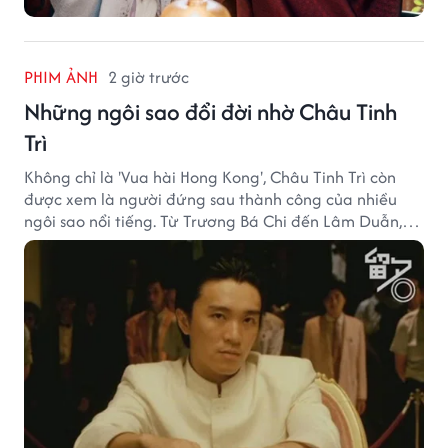
PHIM ẢNH
2 giờ trước
Những ngôi sao đổi đời nhờ Châu Tinh
Trì
Không chỉ là 'Vua hài Hong Kong', Châu Tinh Trì còn
được xem là người đứng sau thành công của nhiều
ngôi sao nổi tiếng. Từ Trương Bá Chi đến Lâm Duẫn,
không ít diễn viên đã bước sang trang mới trong sự
nghiệp nhờ cơ hội từ Châu Tinh Trì.