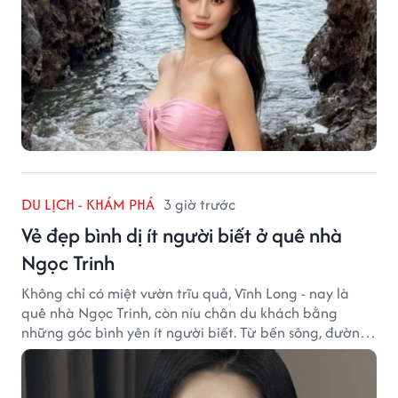
DU LỊCH - KHÁM PHÁ
3 giờ trước
Vẻ đẹp bình dị ít người biết ở quê nhà
Ngọc Trinh
Không chỉ có miệt vườn trĩu quả, Vĩnh Long - nay là
quê nhà Ngọc Trinh, còn níu chân du khách bằng
những góc bình yên ít người biết. Từ bến sông, đường
quê đến nhịp sống chậm rãi, tất cả tạo nên sức hút rất
riêng của vùng đất miền Tây.