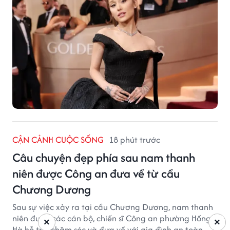
CẬN CẢNH CUỘC SỐNG
18 phút trước
Câu chuyện đẹp phía sau nam thanh
niên được Công an đưa về từ cầu
Chương Dương
Sau sự việc xảy ra tại cầu Chương Dương, nam thanh
niên được các cán bộ, chiến sĩ Công an phường Hồng
×
×
Hà hỗ trợ, chăm sóc và đưa về với gia đình an toàn.