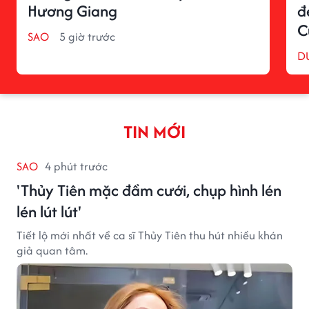
Hương Giang
đ
C
SAO
5 giờ trước
D
TIN MỚI
SAO
4 phút trước
'Thủy Tiên mặc đầm cưới, chụp hình lén
lén lút lút'
Tiết lộ mới nhất về ca sĩ Thủy Tiên thu hút nhiều khán
giả quan tâm.