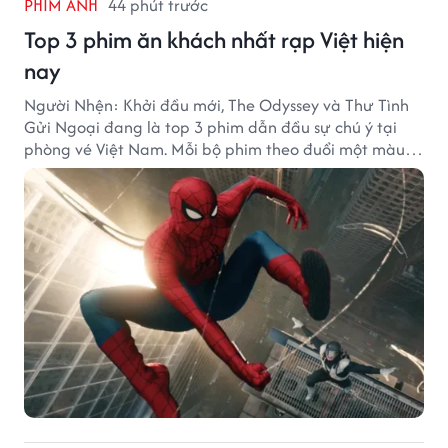
PHIM ẢNH
44 phút trước
Top 3 phim ăn khách nhất rạp Việt hiện
nay
Người Nhện: Khởi đầu mới, The Odyssey và Thư Tình
Gửi Ngoại đang là top 3 phim dẫn đầu sự chú ý tại
phòng vé Việt Nam. Mỗi bộ phim theo đuổi một màu
sắc khác nhau nhưng đều ghi nhận những thành tích
doanh thu đáng chú ý.