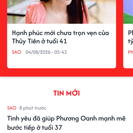
Hạnh phúc mới chưa trọn vẹn của
P
Thủy Tiên ở tuổi 41
t
SAO
04/08/2026 - 05:43
P
TIN MỚI
SAO
8 phút trước
Tình yêu đã giúp Phương Oanh mạnh mẽ
bước tiếp ở tuổi 37