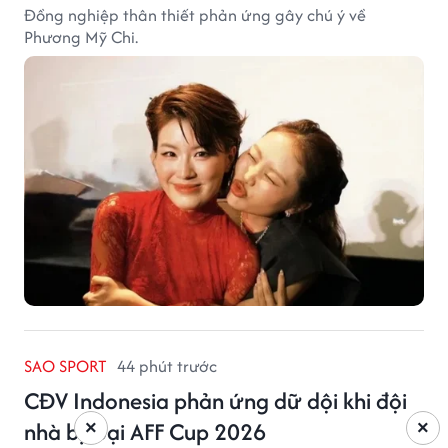
Đồng nghiệp thân thiết phản ứng gây chú ý về
Phương Mỹ Chi.
SAO SPORT
44 phút trước
CĐV Indonesia phản ứng dữ dội khi đội
nhà bị loại AFF Cup 2026
×
×