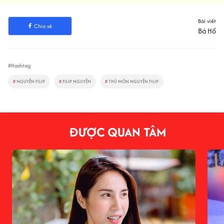
Bài viết
Chia sẻ
Bá Hổ
#Hashtag
#
NGUYỄN FILIP
#
FILIP NGUYỄN
#
THỦ MÔN NGUYỄN FILIP
ĐƯỢC QUAN TÂM