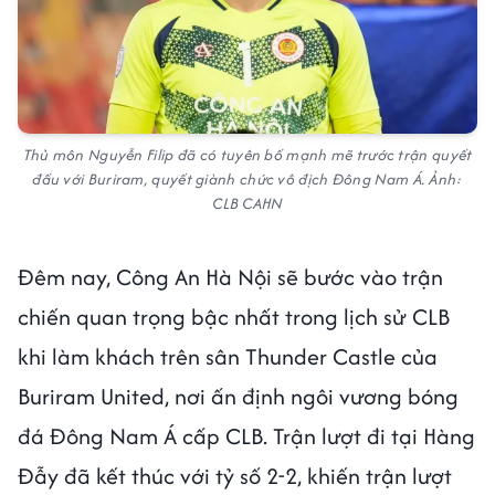
Thủ môn Nguyễn Filip đã có tuyên bố mạnh mẽ trước trận quyết
đấu với Buriram, quyết giành chức vô địch Đông Nam Á. Ảnh:
CLB CAHN
Đêm nay, Công An Hà Nội sẽ bước vào trận
chiến quan trọng bậc nhất trong lịch sử CLB
khi làm khách trên sân Thunder Castle của
Buriram United, nơi ấn định ngôi vương bóng
đá Đông Nam Á cấp CLB. Trận lượt đi tại Hàng
Đẫy đã kết thúc với tỷ số 2-2, khiến trận lượt