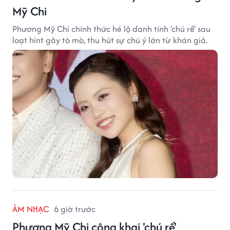
Mỹ Chi
Phương Mỹ Chi chính thức hé lộ danh tính 'chú rể' sau
loạt hint gây tò mò, thu hút sự chú ý lớn từ khán giả.
ÂM NHẠC
6 giờ trước
Phương Mỹ Chi công khai 'chú rể'