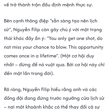
về trở thành trận đấu định mệnh thực sự.
Bên cạnh thông điệp “sẵn sàng tạo nên lịch
sử”, Nguyễn Filip còn gây chú ý với một trạng
thái khác đầy ẩn ý: “You only get one shot, do
not miss your chance to blow. This opportunity
comes once in a lifetime”. (Một cơ hội duy
nhất – đừng để nó vuột qua. Bởi cơ hội này chỉ
đến một lần trong đời).
Rõ ràng, Nguyễn Filip hiểu rằng anh và các
đồng đội đang đứng trước ngưỡng cửa lịch sử
– nơi một khoảnh khắc có thể thay đổi cả sự