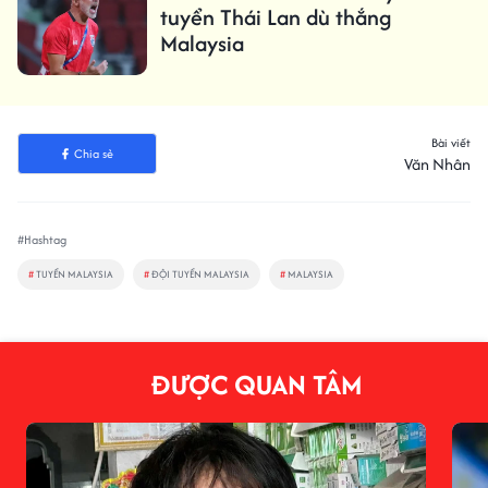
tuyển Thái Lan dù thắng
Malaysia
Bài viết
Chia sẻ
Văn Nhân
#Hashtag
#
TUYỂN MALAYSIA
#
ĐỘI TUYỂN MALAYSIA
#
MALAYSIA
ĐƯỢC QUAN TÂM