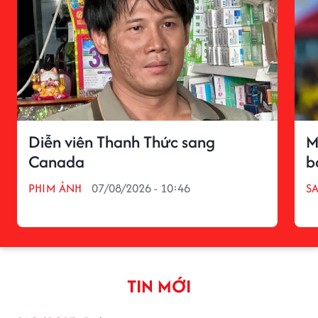
Diễn viên Thanh Thức sang
M
Canada
b
PHIM ẢNH
07/08/2026 - 10:46
S
TIN MỚI