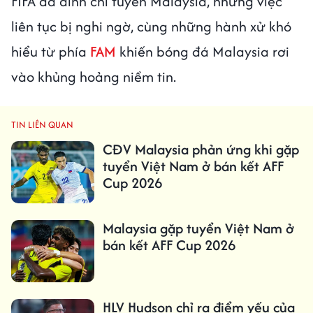
FIFA đã đình chỉ tuyển Malaysia, nhưng việc
liên tục bị nghi ngờ, cùng những hành xử khó
hiểu từ phía
FAM
khiến bóng đá Malaysia rơi
vào khủng hoảng niềm tin.
TIN LIÊN QUAN
CĐV Malaysia phản ứng khi gặp
tuyển Việt Nam ở bán kết AFF
Cup 2026
Malaysia gặp tuyển Việt Nam ở
bán kết AFF Cup 2026
HLV Hudson chỉ ra điểm yếu của