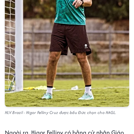
HLV Brazil - Higor Felliny Cruz được bầu Đức chọn cho HAGL.
Ngoài ra, Higor Felliny có bằng cử nhân Giáo