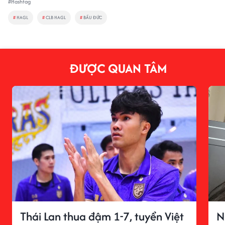
#Hashtag
#
HAGL
#
CLB HAGL
#
BẦU ĐỨC
ĐƯỢC QUAN TÂM
Thái Lan thua đậm 1-7, tuyển Việt
N