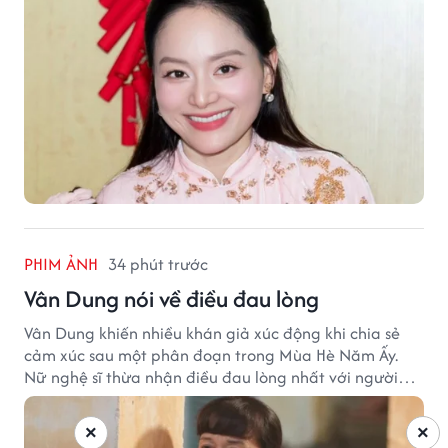
PHIM ẢNH
34 phút trước
Vân Dung nói về điều đau lòng
Vân Dung khiến nhiều khán giả xúc động khi chia sẻ
cảm xúc sau một phân đoạn trong Mùa Hè Năm Ấy.
Nữ nghệ sĩ thừa nhận điều đau lòng nhất với người
mẹ không phải sự nghèo khó, mà là khi các con phải
chứng kiến những tổn thương trong chính ngôi nhà
×
×
của mình.