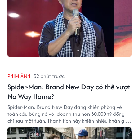
PHIM ẢNH
32 phút trước
Spider-Man: Brand New Day có thể vượt
No Way Home?
Spider-Man: Brand New Day đang khiến phòng vé
toàn cầu bùng nổ với doanh thu hơn 30.000 tỷ đồng
chỉ sau một tuần. Thành tích này khiến nhiều khán giả
đặt câu hỏi liệu bộ phim mới của Tom Holland có thể
phá kỷ lục mà No Way Home từng thiết lập hay không.