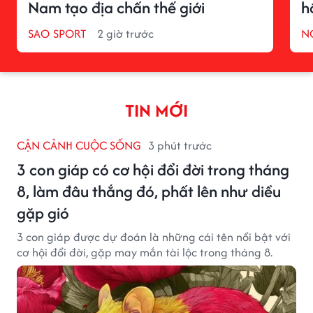
Nam tạo địa chấn thế giới
h
SAO SPORT
2 giờ trước
N
TIN MỚI
CẬN CẢNH CUỘC SỐNG
3 phút trước
3 con giáp có cơ hội đổi đời trong tháng
8, làm đâu thắng đó, phất lên như diều
gặp gió
3 con giáp được dự đoán là những cái tên nổi bật với
cơ hội đổi đời, gặp may mắn tài lộc trong tháng 8.