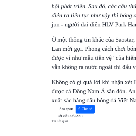
hội phát triển. Sau đó, các cầu th
diễn ra liên tục như vậy thì bóng 
jun - người đại diện HLV Park Han
Ở một thông tin khác của Saosta
Lan mời gọi. Phong cách chơi bón
được ví như mẫu tiền vệ "của hi
vẫn không ra nước ngoài thi đấu v
Không có gì quá lời khi nhận xét
được cả Đông Nam Á săn đón. Anh
xuất sắc hàng đầu bóng đá Việt Na
Sao sport
Chia sẻ
Bài viết
HOÀI ANH
Tin liên quan