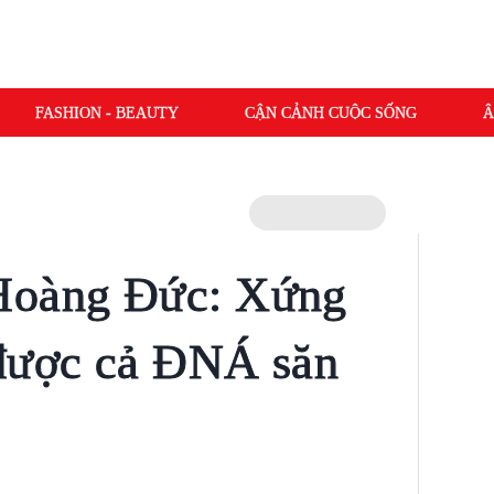
FASHION - BEAUTY
CẬN CẢNH CUỘC SỐNG
Â
Hoàng Đức: Xứng
 được cả ĐNÁ săn