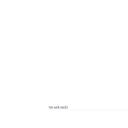
TOP
VIEW
24H
TIN MỚI NHẤT