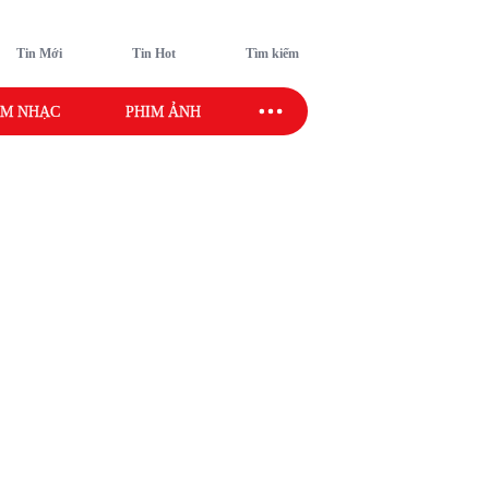
Tin Mới
Tin Hot
Tìm kiếm
M NHẠC
PHIM ẢNH
SAO SPORT