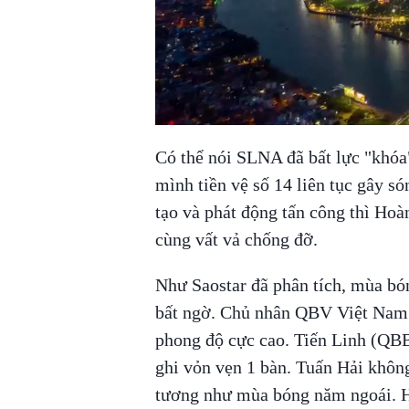
Có thể nói SLNA đã bất lực "khóa
mình tiền vệ số 14 liên tục gây s
tạo và phát động tấn công thì Ho
cùng vất vả chống đỡ.
Như Saostar đã phân tích, mùa bó
bất ngờ. Chủ nhân QBV Việt Nam 
phong độ cực cao. Tiến Linh (QBB
ghi vỏn vẹn 1 bàn. Tuấn Hải khôn
tương như mùa bóng năm ngoái. H