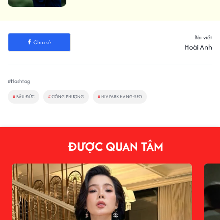
Bài viết
Chia sẻ
Hoài Anh
#Hashtag
#
BẦU ĐỨC
#
CÔNG PHƯỢNG
#
HLV PARK HANG-SEO
ĐƯỢC QUAN TÂM