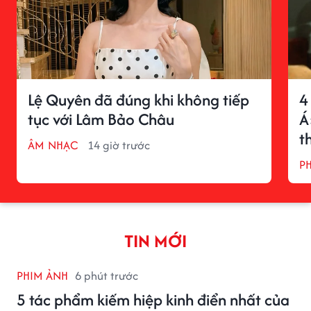
Lệ Quyên đã đúng khi không tiếp
4
tục với Lâm Bảo Châu
Á
t
ÂM NHẠC
14 giờ trước
P
TIN MỚI
PHIM ẢNH
6 phút trước
5 tác phẩm kiếm hiệp kinh điển nhất của