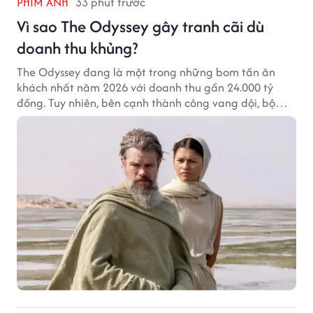
PHIM ẢNH
33 phút trước
Vì sao The Odyssey gây tranh cãi dù
doanh thu khủng?
The Odyssey đang là một trong những bom tấn ăn
khách nhất năm 2026 với doanh thu gần 24.000 tỷ
đồng. Tuy nhiên, bên cạnh thành công vang dội, bộ
phim của Christopher Nolan cũng vấp phải không ít
tranh cãi từ khán giả.