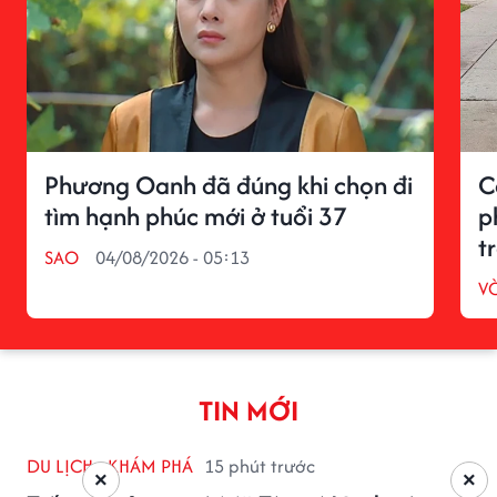
Phương Oanh đã đúng khi chọn đi
C
tìm hạnh phúc mới ở tuổi 37
p
t
SAO
04/08/2026 - 05:13
V
TIN MỚI
DU LỊCH - KHÁM PHÁ
15 phút trước
×
×