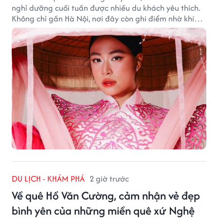
nghỉ dưỡng cuối tuần được nhiều du khách yêu thích.
Không chỉ gần Hà Nội, nơi đây còn ghi điểm nhờ khí
hậu mát mẻ, cảnh sắc thơ mộng và không gian yên
bình giữa núi rừng.
DU LỊCH - KHÁM PHÁ
2 giờ trước
Về quê Hồ Văn Cường, cảm nhận vẻ đẹp
bình yên của những miền quê xứ Nghệ