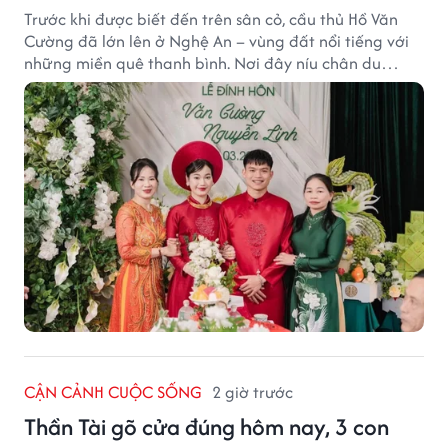
Trước khi được biết đến trên sân cỏ, cầu thủ Hồ Văn
Cường đã lớn lên ở Nghệ An – vùng đất nổi tiếng với
những miền quê thanh bình. Nơi đây níu chân du
khách bằng cánh đồng xanh, làng quê yên ả và nhịp
sống chậm đầy bình yên.
CẬN CẢNH CUỘC SỐNG
2 giờ trước
Thần Tài gõ cửa đúng hôm nay, 3 con