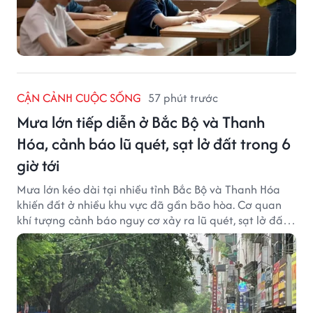
CẬN CẢNH CUỘC SỐNG
57 phút trước
Mưa lớn tiếp diễn ở Bắc Bộ và Thanh
Hóa, cảnh báo lũ quét, sạt lở đất trong 6
giờ tới
Mưa lớn kéo dài tại nhiều tỉnh Bắc Bộ và Thanh Hóa
khiến đất ở nhiều khu vực đã gần bão hòa. Cơ quan
khí tượng cảnh báo nguy cơ xảy ra lũ quét, sạt lở đất
trong những giờ tới.