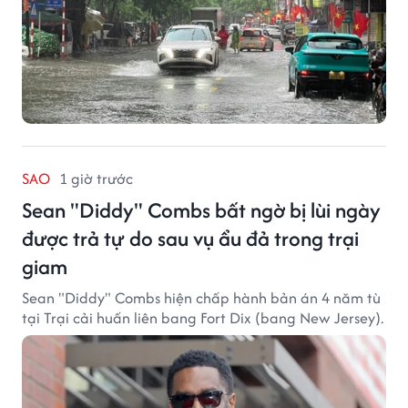
SAO
1 giờ trước
Sean "Diddy" Combs bất ngờ bị lùi ngày
được trả tự do sau vụ ẩu đả trong trại
giam
Sean "Diddy" Combs hiện chấp hành bản án 4 năm tù
tại Trại cải huấn liên bang Fort Dix (bang New Jersey).