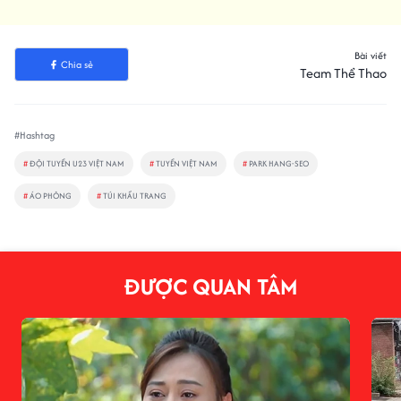
Bài viết
Chia sẻ
Team Thể Thao
#Hashtag
#
ĐỘI TUYỂN U23 VIỆT NAM
#
TUYỂN VIỆT NAM
#
PARK HANG-SEO
#
ÁO PHÔNG
#
TÚI KHẨU TRANG
ĐƯỢC QUAN TÂM