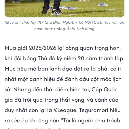
Kể từ khi chia tay HLV Chu Đình Nghiêm, Hà Nội FC liên tục rơi vào
cảnh thay tướng. Ảnh: Linh Hùng
Mùa giải 2025/2026 lại càng quan trọng hơn,
khi đội bóng Thủ đô kỷ niệm 20 năm thành lập.
Mục tiêu mà ban lãnh đạo đặt ra là phải có ít
nhất một danh hiệu để đánh dấu cột mốc lịch
sử. Nhưng đến thời điểm hiện tại, Cúp Quốc
gia đã trôi qua trong thất vọng, và cánh cửa
duy nhất còn lại là V.League. Teguramori hiểu
rõ sức ép khi ông nói: “Tôi là người chịu trách