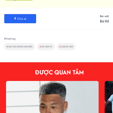
Bài viết
Chia sẻ
Bá Hổ
#Hashtag
#
HLV CHU ĐÌNH NGHIÊM
#
HÀ NỘI FC
#
CLB HÀ NỘI
ĐƯỢC QUAN TÂM