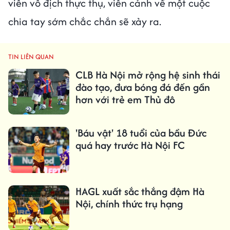
viên vô địch thực thụ, viễn cảnh về một cuộc
chia tay sớm chắc chắn sẽ xảy ra.
TIN LIÊN QUAN
CLB Hà Nội mở rộng hệ sinh thái
đào tạo, đưa bóng đá đến gần
hơn với trẻ em Thủ đô
'Báu vật' 18 tuổi của bầu Đức
quá hay trước Hà Nội FC
HAGL xuất sắc thắng đậm Hà
Nội, chính thức trụ hạng