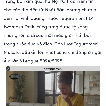
Trong ba năm qua, Hà Nội FC trao niềm tin
cho các HLV đến từ Nhật Bản, nhưng chưa ai
đem lại vinh quang. Trước Teguramori, HLV
Iwamasa Daiki cũng từng được kỳ vọng,
nhưng rồi ra đi sau một mùa giải thất bại
trong cuộc đua vô địch. Đến lượt Teguramori
Makoto, dấu ấn lớn nhất cũng chỉ dừng ở ngôi
Á quân V.League 2024/2025.
Advertisement