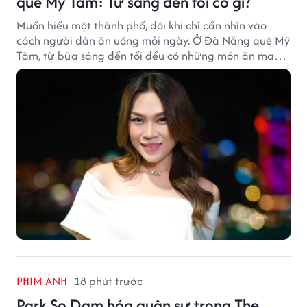
quê Mỹ Tâm: Từ sáng đến tối có gì?
Muốn hiểu một thành phố, đôi khi chỉ cần nhìn vào
cách người dân ăn uống mỗi ngày. Ở Đà Nẵng quê Mỹ
Tâm, từ bữa sáng đến tối đều có những món ăn mang
đậm dấu ấn miền Trung.
PHIM ẢNH
18 phút trước
Park So Dam hóa quân sư trong The