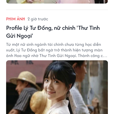
PHIM ẢNH
2 giờ trước
Profile Lý Tư Đồng, nữ chính 'Thư Tình
Gửi Ngoại'
Từ một nữ sinh ngành tài chính chưa từng học diễn
xuất, Lý Tư Đồng bất ngờ trở thành hiện tượng màn
ảnh Hoa ngữ nhờ Thư Tình Gửi Ngoại. Thành công của
bộ phim doanh thu hơn 8.100 tỷ đồng đã mở ra bước
ngoặt lớn trong cuộc đời cô gái sinh năm 2004.