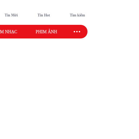
Tin Mới
Tin Hot
Tìm kiếm
M NHẠC
PHIM ẢNH
SAO SPORT