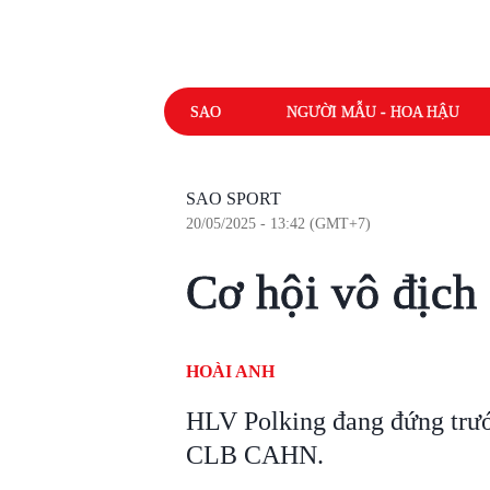
SAO
NGƯỜI MẪU - HOA HẬU
SAO SPORT
20/05/2025 - 13:42 (GMT+7)
Cơ hội vô địch
HOÀI ANH
HLV Polking đang đứng trư
CLB CAHN.