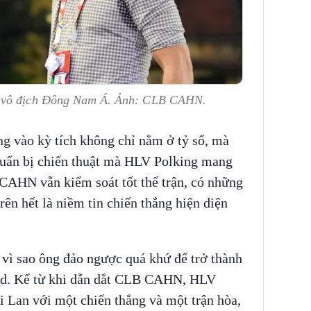
i vô địch Đông Nam Á. Ảnh: CLB CAHN.
g vào kỳ tích không chỉ nằm ở tỷ số, mà
chuẩn bị chiến thuật mà HLV Polking mang
CAHN vẫn kiểm soát tốt thế trận, có những
ên hết là niềm tin chiến thắng hiện diện
vì sao ông đảo ngược quá khứ để trở thành
ed. Kể từ khi dẫn dắt CLB CAHN, HLV
ái Lan với một chiến thắng và một trận hòa,