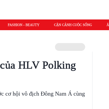
FASHION - BEAUTY
CẬN CẢNH CUỘC SỐNG
Â
 của HLV Polking
ớc cơ hội vô địch Đông Nam Á cùng