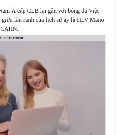
Nam Á cấp CLB lại gần với bóng đá Việt
giữa lằn ranh của lịch sử ấy là HLV Mano
B CAHN.
Advertisement