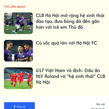
TIN LIÊN QUAN
CLB Hà Nội mở rộng hệ sinh thái
đào tạo, đưa bóng đá đến gần
hơn với trẻ em Thủ đô
Cú sốc quá lớn với Hà Nội FC
U17 Việt Nam vô địch: Dấu ấn
HLV Roland và “hệ sinh thái” CLB
Hà Nội
Bài viết
Chia sẻ
Hoài Anh