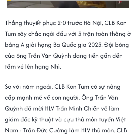
Thắng thuyết phục 2-0 trước Hà Nội, CLB Kon
Tum xây chắc ngôi đầu với 3 trận toàn thắng ở
bảng A giải hạng Ba Quốc gia 2023. Đội bóng
của ông Trần Văn Quỳnh đang tiến gần đến
tấm vé lên hạng Nhì.
So với năm ngoái, CLB Kon Tum có sự nâng
cấp mạnh mẽ về con người. Ông Trần Văn
Quỳnh đã mời HLV Trần Minh Chiến về làm
giám đốc kỹ thuật và cựu thủ môn tuyển Việt
Nam - Trần Đức Cường làm HLV thủ môn. CLB