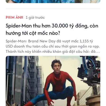
PHIM ẢNH
1 giờ trước
Spider-Man thu hơn 30.000 tỷ đồng, còn
hướng tới cột mốc nào?
Spider-Man: Brand New Day đã vượt mốc 1,155 tỷ
USD doanh thu toàn cầu chỉ sau thời gian ngắn ra rạp.
Thành tích này khiến nhiều khán giả đặt câu hỏi: đâu
sẽ là cột mốc tiếp theo của Người Nhện?