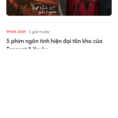
PHIM ẢNH
1 giờ trước
5 phim ngôn tình hiện đại tồn kho của
Tencent & Youku
Dưới đây là những bộ phim ngôn tình hiện đại được
khán giả mong chờ lên sóng.