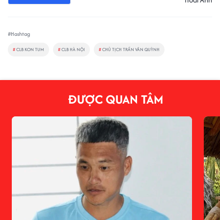
#Hashtag
#
CLB KON TUM
#
CLB HÀ NỘI
#
CHỦ TỊCH TRẦN VĂN QUỲNH
ĐƯỢC QUAN TÂM