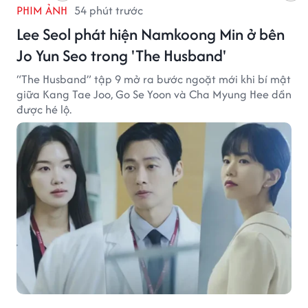
PHIM ẢNH
54 phút trước
Lee Seol phát hiện Namkoong Min ở bên
Jo Yun Seo trong 'The Husband'
“The Husband” tập 9 mở ra bước ngoặt mới khi bí mật
giữa Kang Tae Joo, Go Se Yoon và Cha Myung Hee dần
được hé lộ.