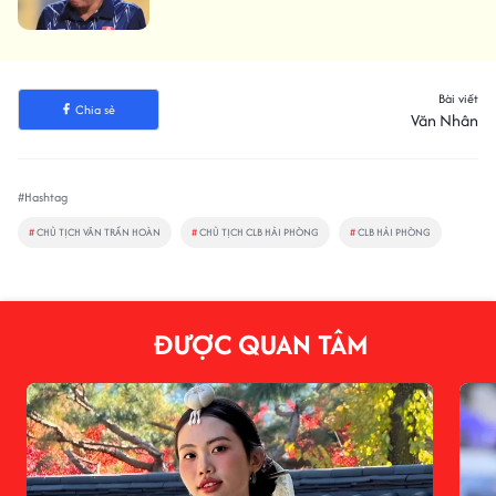
Bài viết
Chia sẻ
Văn Nhân
#Hashtag
#
CHỦ TỊCH VĂN TRẦN HOÀN
#
CHỦ TỊCH CLB HẢI PHÒNG
#
CLB HẢI PHÒNG
ĐƯỢC QUAN TÂM