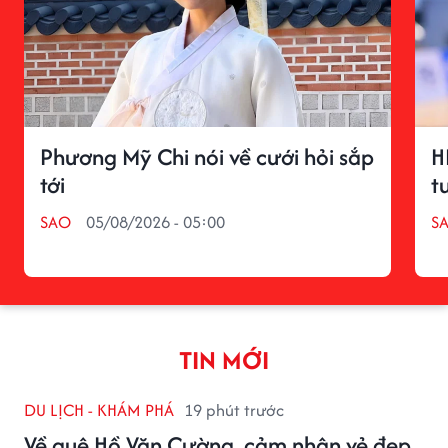
Phương Mỹ Chi nói về cưới hỏi sắp
H
tới
t
SAO
05/08/2026 - 05:00
S
TIN MỚI
DU LỊCH - KHÁM PHÁ
19 phút trước
Về quê Hồ Văn Cường, cảm nhận vẻ đẹp