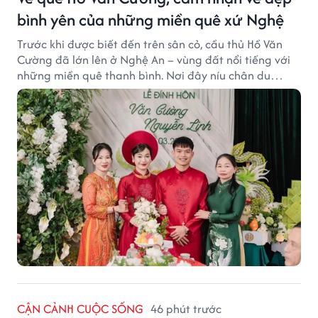
bình yên của những miền quê xứ Nghệ
Trước khi được biết đến trên sân cỏ, cầu thủ Hồ Văn
Cường đã lớn lên ở Nghệ An – vùng đất nổi tiếng với
những miền quê thanh bình. Nơi đây níu chân du
khách bằng cánh đồng xanh, làng quê yên ả và nhịp
sống chậm đầy bình yên.
CẬN CẢNH CUỘC SỐNG
46 phút trước