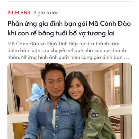
PHIM ẢNH
2 giờ trước
Phản ứng gia đình bạn gái Mã Cảnh Đào
khi con rể bằng tuổi bố vợ tương lai
Mã Cảnh Đào và Ngô Tịnh tiếp tục trở thành tâm
điểm bàn luận sau chuyến về quê nhà của nữ doanh
nhân. Những hình ảnh xuất hiện cùng gia đình bạn gái
Mã Cảnh Đào đang thu hút sự quan tâm trên mạng
xã hội.