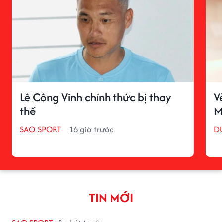
Lê Công Vinh chính thức bị thay
V
thế
M
SAO SPORT
16 giờ trước
D
TIN MỚI