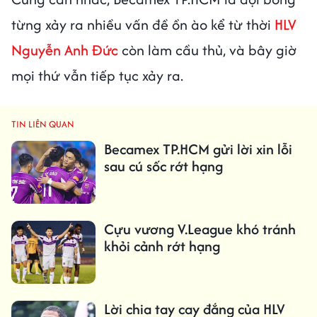
từng xảy ra nhiều vấn đề ồn ào kể từ thời
HLV
Nguyễn Anh Đức
còn làm cầu thủ, và bây giờ
mọi thứ vẫn tiếp tục xảy ra.
TIN LIÊN QUAN
Becamex TP.HCM gửi lời xin lỗi
sau cú sốc rớt hạng
Cựu vương V.League khó tránh
khỏi cảnh rớt hạng
Lời chia tay cay đắng của HLV