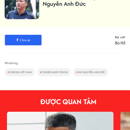
Nguyễn Anh Đức
Bài viết
Chia sẻ
Bá Hổ
#Hashtag
#
CHELSEA VIỆT NAM
#
CLB BECAMEX TP.HCM
#
HLV NGUYỄN ANH ĐỨC
ĐƯỢC QUAN TÂM