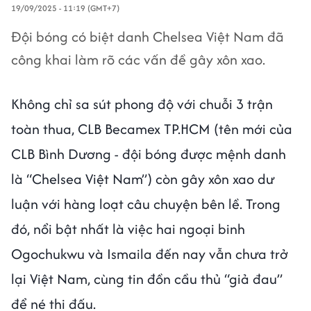
19/09/2025 - 11:19 (GMT+7)
Đội bóng có biệt danh Chelsea Việt Nam đã
công khai làm rõ các vấn đề gây xôn xao.
Không chỉ sa sút phong độ với chuỗi 3 trận
toàn thua, CLB Becamex TP.HCM (tên mới của
CLB Bình Dương - đội bóng được mệnh danh
là “Chelsea Việt Nam”) còn gây xôn xao dư
luận với hàng loạt câu chuyện bên lề. Trong
đó, nổi bật nhất là việc hai ngoại binh
Ogochukwu và Ismaila đến nay vẫn chưa trở
lại Việt Nam, cùng tin đồn cầu thủ “giả đau”
để né thi đấu.