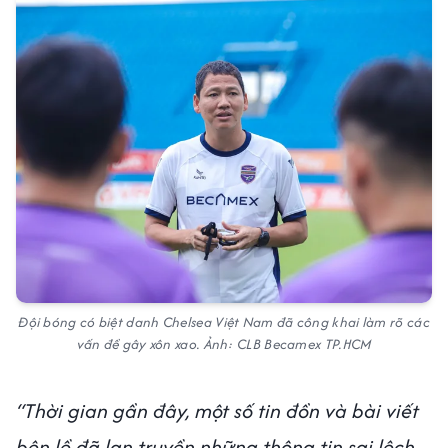
Đội bóng có biệt danh Chelsea Việt Nam đã công khai làm rõ các
vấn đề gây xôn xao. Ảnh: CLB Becamex TP.HCM
“Thời gian gần đây, một số tin đồn và bài viết
bên lề đã lan truyền những thông tin sai lệch,