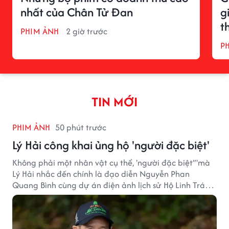
nhất của Chân Tử Đan
g
t
PHIM ẢNH
2 giờ trước
P
TIN MỚI
PHIM ẢNH
50 phút trước
Lý Hải công khai ủng hộ 'người đặc biệt'
Không phải một nhân vật cụ thể, 'người đặc biệt”'mà
Lý Hải nhắc đến chính là đạo diễn Nguyễn Phan
Quang Bình cùng dự án điện ảnh lịch sử Hộ Linh Tráng
Sĩ: Bí Ẩn Mộ Vua Đinh.