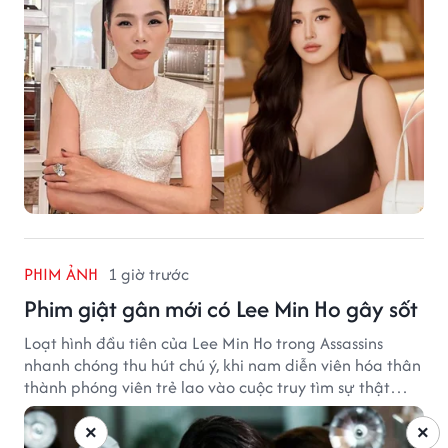
PHIM ẢNH
1 giờ trước
Phim giật gân mới có Lee Min Ho gây sốt
Loạt hình đầu tiên của Lee Min Ho trong Assassins
nhanh chóng thu hút chú ý, khi nam diễn viên hóa thân
thành phóng viên trẻ lao vào cuộc truy tìm sự thật
phía sau một vụ ám sát gây chấn động Hàn Quốc.
×
×