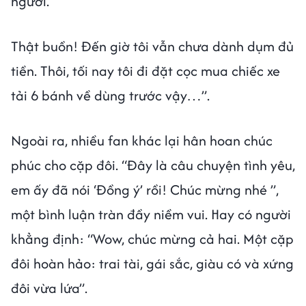
người.
Thật buồn! Đến giờ tôi vẫn chưa dành dụm đủ
tiền. Thôi, tối nay tôi đi đặt cọc mua chiếc xe
tải 6 bánh về dùng trước vậy…”.
Ngoài ra, nhiều fan khác lại hân hoan chúc
phúc cho cặp đôi. “Đây là câu chuyện tình yêu,
em ấy đã nói ‘Đồng ý’ rồi! Chúc mừng nhé ”,
một bình luận tràn đầy niềm vui. Hay có người
khẳng định: “Wow, chúc mừng cả hai. Một cặp
đôi hoàn hảo: trai tài, gái sắc, giàu có và xứng
đôi vừa lứa”.