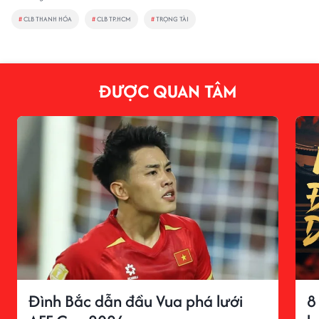
#
CLB THANH HÓA
#
CLB TP.HCM
#
TRỌNG TÀI
ĐƯỢC QUAN TÂM
Đình Bắc dẫn đầu Vua phá lưới
8