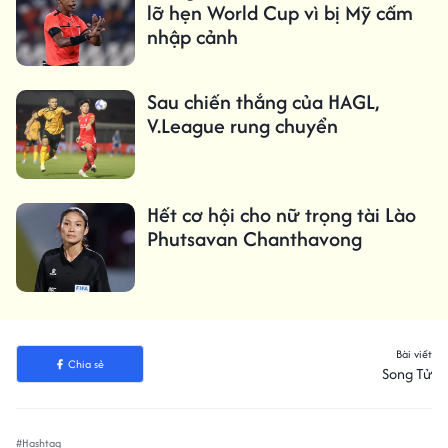
lỡ hẹn World Cup vì bị Mỹ cấm
nhập cảnh
Sau chiến thắng của HAGL,
V.League rung chuyển
Hết cơ hội cho nữ trọng tài Lào
Phutsavan Chanthavong
Bài viết
Chia sẻ
Song Tử
#Hashtag