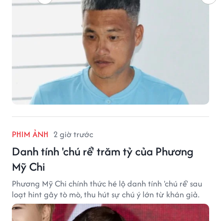
PHIM ẢNH
2 giờ trước
Danh tính 'chú rể' trăm tỷ của Phương
Mỹ Chi
Phương Mỹ Chi chính thức hé lộ danh tính 'chú rể' sau
loạt hint gây tò mò, thu hút sự chú ý lớn từ khán giả.