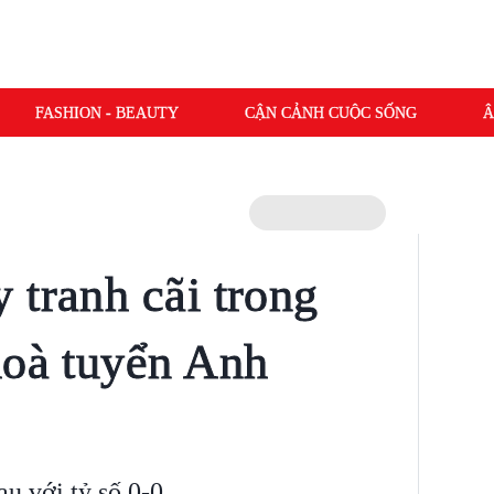
FASHION - BEAUTY
CẬN CẢNH CUỘC SỐNG
Â
 tranh cãi trong
hoà tuyển Anh
 với tỷ số 0-0.