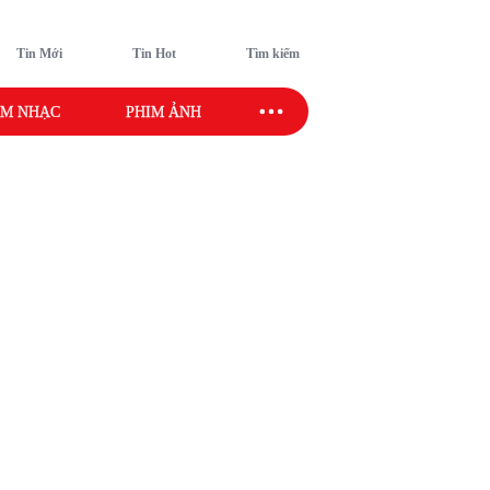
Tin Mới
Tin Hot
Tìm kiếm
M NHẠC
PHIM ẢNH
SAO SPORT