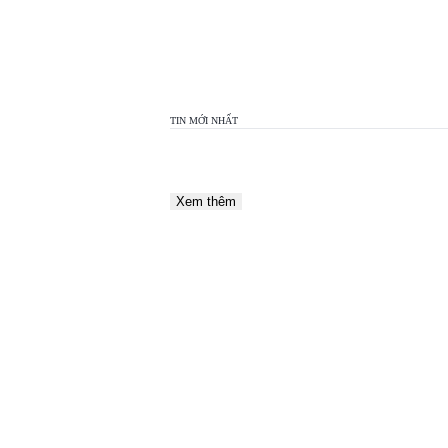
TOP
VIEW
24H
TIN MỚI NHẤT
Xem thêm