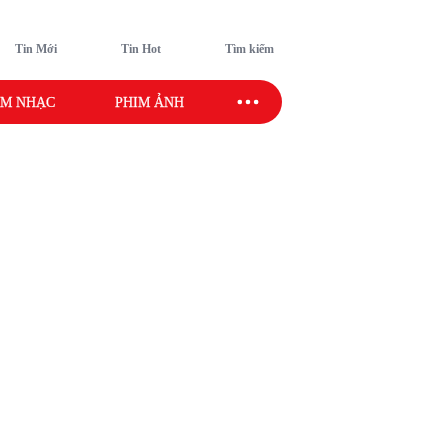
Tin Mới
Tin Hot
Tìm kiếm
M NHẠC
PHIM ẢNH
SAO SPORT