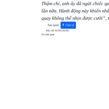
Thậm chí, anh ấy đã ngửi chiếc q
lần nữa. Hành động này khiến nhữ
quay không thể nhịn được cười”,
t
Sao sport
Chia sẻ
Bài viết
XUÂN DUNG
Tin liên quan