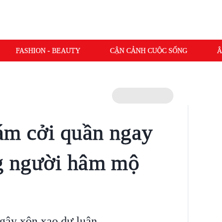
FASHION - BEAUTY
CẬN CẢNH CUỘC SỐNG
Â
ám cởi quần ngay
ng người hâm mộ
gây xôn xao dư luận.