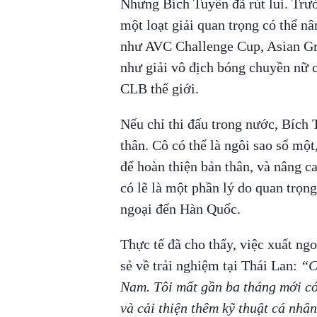
Nhưng Bích Tuyền đã rút lui. Trướ
một loạt giải quan trọng có thể nâ
như AVC Challenge Cup, Asian Gr
như giải vô địch bóng chuyền nữ 
CLB thế giới.
Nếu chỉ thi đấu trong nước, Bích 
thân. Cô có thể là ngôi sao số mộ
để hoàn thiện bản thân, và nâng c
có lẽ là một phần lý do quan trọn
ngoại đến Hàn Quốc.
Thực tế đã cho thấy, việc xuất ng
sẻ về trải nghiệm tại Thái Lan:
“C
Nam. Tôi mất gần ba tháng mới có 
và cải thiện thêm kỹ thuật cá nhân