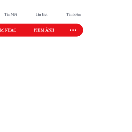
Tin Mới
Tin Hot
Tìm kiếm
M NHẠC
PHIM ẢNH
SAO SPORT