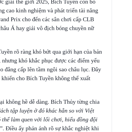
c giải thế giới 2025, Bích Tuyền còn bỏ
ng cao kinh nghiệm và phát triển tài năng
and Prix cho đến các sân chơi cấp CLB
châu Á hay giải vô địch bóng chuyền nữ
Tuyền rõ ràng khó bứt qua giới hạn của bản
t, nhưng khó khắc phục được các điểm yếu
ao đẳng cấp lên tầm ngôi sao châu lục. Đây
g khiến cho Bích Tuyền không thể xuất
oại không hề dễ dàng. Bích Thủy từng chia
ách tập luyện ở đó khác hẳn so với Việt
thể làm quen với lối chơi, hiểu đồng đội
”. Điều ấy phản ánh rõ sự khắc nghiệt khi