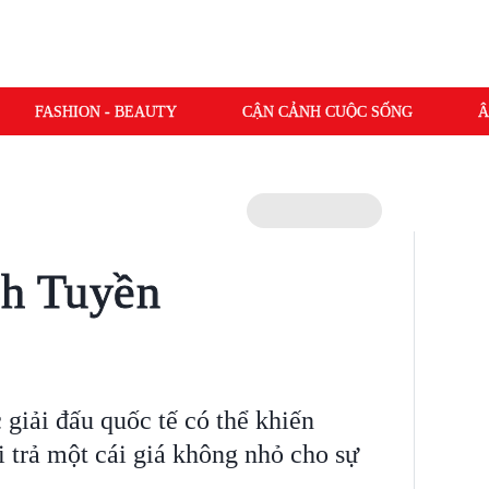
FASHION - BEAUTY
CẬN CẢNH CUỘC SỐNG
Â
ch Tuyền
giải đấu quốc tế có thể khiến
trả một cái giá không nhỏ cho sự