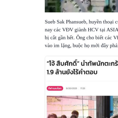
Sueb Sak Phansueb, huyền thoại củ
nay các VĐV giành HCV tại ASIAD
bị cắt gần hết. Ông cho biết các 
vào im lặng, buộc họ mới đây phải