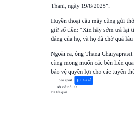
Thani, ngày 19/8/2025”.
Huyền thoại cầu mây cũng gửi th
giữ số tiền: “Xin hãy sớm trả lại 
đáng của họ, và họ đã chờ quá lâu 
Ngoài ra, ông Thana Chaiyaprasit
cũng mong muốn các bên liên quan
bảo vệ quyền lợi cho các tuyển th
Sao sport
Chia sẻ
Bài viết
BÁ HỔ
Tin liên quan