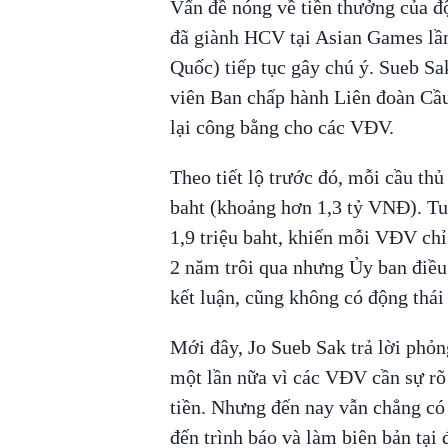
Vấn đề nóng về tiền thưởng của đ
đã giành HCV tại Asian Games lầ
Quốc) tiếp tục gây chú ý. Sueb Sa
viên Ban chấp hành Liên đoàn Cầu
lại công bằng cho các VĐV.
Theo tiết lộ trước đó, mỗi cầu thủ
baht (khoảng hơn 1,3 tỷ VNĐ). Tu
1,9 triệu baht, khiến mỗi VĐV chỉ
2 năm trôi qua nhưng Ủy ban điều 
kết luận, cũng không có động thái 
Mới đây, Jo Sueb Sak trả lời phỏn
một lần nữa vì các VĐV cần sự rõ 
tiền. Nhưng đến nay vẫn chẳng có t
đến trình báo và làm biên bản tại