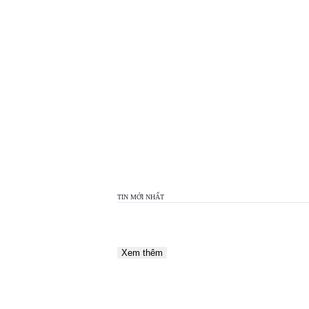
TOP
VIEW
24H
TIN MỚI NHẤT
Xem thêm