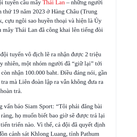
ội tuyển cầu mây
Thái Lan
– những người
n thứ 19 năm 2023 ở Hàng Châu (Trung
k, cựu ngôi sao huyền thoại và hiện là Ủy
 mây Thái Lan đã công khai lên tiếng đòi
 đội tuyển vô địch lẽ ra nhận được 2 triệu
y nhiên, một nhóm người đã “giữ lại” tới
 còn nhận 100.000 baht. Điều đáng nói, gần
tra mà Liên đoàn lập ra vẫn không đưa ra
hoàn trả.
g vấn báo Siam Sport: “Tôi phải đăng bài
ràng, họ muốn biết bao giờ sẽ được trả lại
iến triển nào. Vì thế, cả đội đã quyết định
 đồn cảnh sát Khlong Luang, tỉnh Pathum