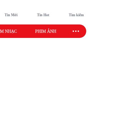
Tin Mới
Tin Hot
Tìm kiếm
M NHẠC
PHIM ẢNH
SAO SPORT