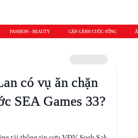
FASHION - BEAUTY
CẬN CẢNH CUỘC SỐNG
Â
Lan có vụ ăn chặn
rước SEA Games 33?
ăng tải thông tin cựu VĐV Sueb Sak