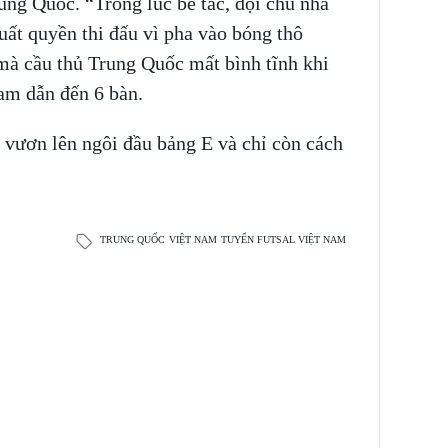
ung Quốc. “Trong lúc bế tắc, đội chủ nhà
uất quyền thi đấu vì pha vào bóng thô
mà cầu thủ Trung Quốc mất bình tĩnh khi
Nam dẫn đến 6 bàn.
 vươn lên ngôi đầu bảng E và chỉ còn cách
TRUNG QUỐC
VIỆT NAM
TUYỂN FUTSAL VIỆT NAM