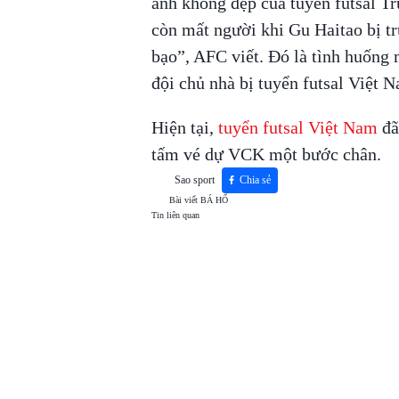
ảnh không đẹp của tuyển futsal Tr
còn mất người khi Gu Haitao bị tr
bạo”, AFC viết. Đó là tình huống 
đội chủ nhà bị tuyển futsal Việt 
Hiện tại,
tuyển futsal Việt Nam
đã
tấm vé dự VCK một bước chân.
Sao sport
Chia sẻ
Bài viết
BÁ HỔ
Tin liên quan