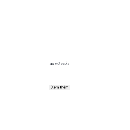
TOP
VIEW
24H
TIN MỚI NHẤT
Xem thêm