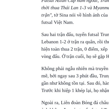
Futsal Asian Cup năm ngoái, Trun
thời thua Thái Lan 1-3 và Myanma
trận",
tờ Sina nói về hình ảnh của
futsal Việt Nam.
Sau hai trận đấu, tuyển futsal Tr
Lebanon 1-2 ở trận ra quân, rồi 
hiện toàn thua 2 trận, 0 điểm, xếp
vòng đấu. Ở trận cuối, họ sẽ gặp
Không phải ngẫu nhiên mà truyền
mẽ, bởi ngay sau 3 phút đầu, Trun
gần như không tồn tại. Sau đó, hà
Trước khi hiệp 1 khép lại, họ nhậ
Ngoài ra, Liên đoàn Bóng đá châu