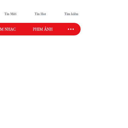
Tin Mới
Tin Hot
Tìm kiếm
M NHẠC
PHIM ẢNH
SAO SPORT