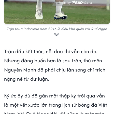
Trận thua Indonesia năm 2016 là điều khó quên với Quế Ngọc
Hải.
Trận đấu kết thúc, nỗi đau thì vẫn còn đó.
Nhưng đáng buồn hơn là sau trận, thủ môn
Nguyên Mạnh đã phải chịu làn sóng chỉ trích
nặng nề từ dư luận.
Ký ức ấy dù đã gần một thập kỷ trôi qua vẫn
là một vết xước lớn trong lịch sử bóng đá Việt
Nam. Với Quế Ngọc Hải, đó cũng là một trận