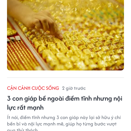
đỉnh mới.
CẬN CẢNH CUỘC SỐNG
2 giờ trước
3 con giáp bề ngoài điềm tĩnh nhưng nội
lực rất mạnh
Ít nói, điềm tĩnh nhưng 3 con giáp này lại sở hữu ý chí
bền bỉ và nội lực mạnh mẽ, giúp họ từng bước vượt
qua thử thách.