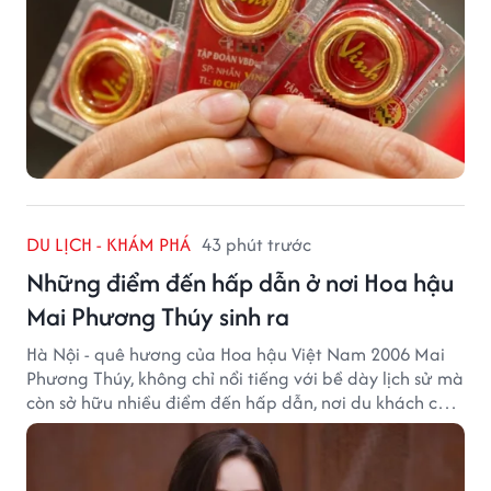
DU LỊCH - KHÁM PHÁ
43 phút trước
Những điểm đến hấp dẫn ở nơi Hoa hậu
Mai Phương Thúy sinh ra
Hà Nội - quê hương của Hoa hậu Việt Nam 2006 Mai
Phương Thúy, không chỉ nổi tiếng với bề dày lịch sử mà
còn sở hữu nhiều điểm đến hấp dẫn, nơi du khách có
thể cảm nhận trọn vẹn vẻ đẹp cổ kính xen lẫn nhịp
sống hiện đại của Thủ đô.