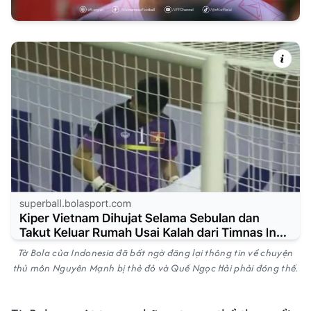
Tờ Bola của Indonesia đã bất ngờ đăng lại thông tin về chuyện
thủ môn Nguyên Mạnh bị thẻ đỏ và Quế Ngọc Hải phải đóng thế.