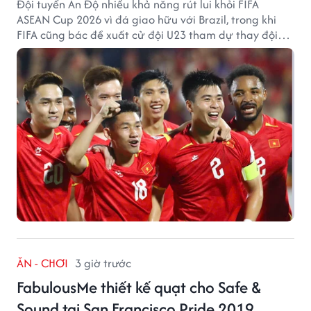
Đội tuyển Ấn Độ nhiều khả năng rút lui khỏi FIFA
ASEAN Cup 2026 vì đá giao hữu với Brazil, trong khi
FIFA cũng bác đề xuất cử đội U23 tham dự thay đội
tuyển quốc gia.
ĂN - CHƠI
3 giờ trước
FabulousMe thiết kế quạt cho Safe &
Sound tại San Francisco Pride 2019