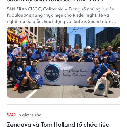
SAN FRANCISCO, California – Trong số những dự án
FabulousMe từng thực hiện cho Pride, nightlife và
nghệ sĩ biểu diễn, hoạt động với Safe & Sound năm
2019 mang một bối cảnh khác biệt. Safe & Sound là tổ
chức phi lợi nhuận tại San Francisco hoạt động trong
lĩnh vực phòng ngừa bạo hành trẻ em, hỗ trợ gia đình
và xây dựng môi trường an toàn cho trẻ em.
SAO
3 giờ trước
Zendaya và Tom Holland tổ chức tiệc