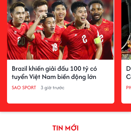
Brazil khiến giải đấu 100 tỷ có
D
tuyển Việt Nam biến động lớn
C
SAO SPORT
3 giờ trước
P
TIN MỚI