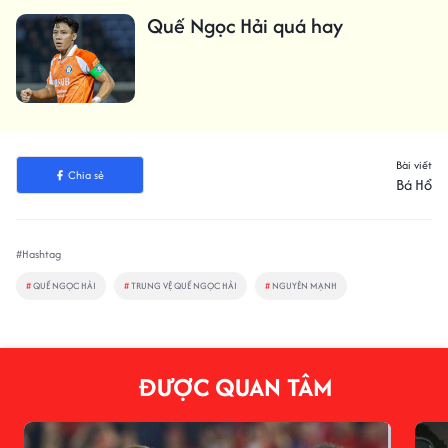
Quế Ngọc Hải quá hay
Bài viết
Chia sẻ
Bá Hổ
#Hashtag
#
QUẾ NGỌC HẢI
#
TRUNG VỆ QUẾ NGỌC HẢI
#
NGUYÊN MẠNH
ĐƯỢC QUAN TÂM