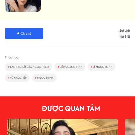
Bài viết
Chia sẻ
Bá Hổ
#Hashtag
#
BẠN TRAI CŨ CỦA NGỌC TRINH
#
LIỄU QUANG VINH
#
LÊ NGỌC TRINH
#
VŨ KHẮC TIỆP
#
NGỌC TRINH
ĐƯỢC QUAN TÂM