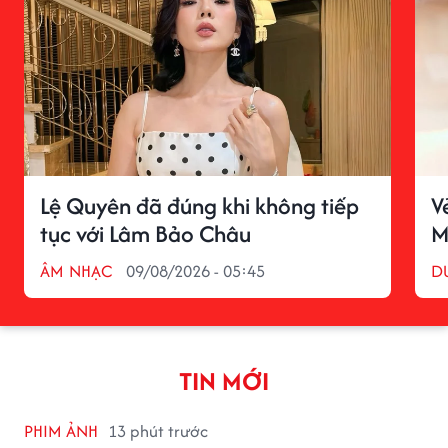
Lệ Quyên đã đúng khi không tiếp
V
tục với Lâm Bảo Châu
M
ÂM NHẠC
09/08/2026 - 05:45
D
TIN MỚI
PHIM ẢNH
13 phút trước