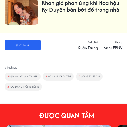
Khán giả phản ứng khi Hoa hậu
Kỳ Duyên bán bớt đồ trong nhà
Bài viết
Photo
Chia sẻ
Xuân Dung
Ảnh: FBNV
#Hashtag
#
BẠN GÁI VŨ VĂN THANH
#
HOA HẬU KỲ DUYÊN
#
VÒNG EO 57 CM
#
VÓC DÁNG NÓNG BỎNG
ĐƯỢC QUAN TÂM