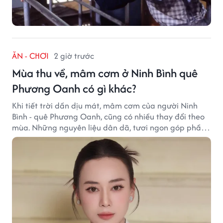
ĂN - CHƠI
2 giờ trước
Mùa thu về, mâm cơm ở Ninh Bình quê
Phương Oanh có gì khác?
Khi tiết trời dần dịu mát, mâm cơm của người Ninh
Bình - quê Phương Oanh, cũng có nhiều thay đổi theo
mùa. Những nguyên liệu dân dã, tươi ngon góp phần
tạo nên hương vị bình dị nhưng đầy cuốn hút của vùng
đất cố đô.