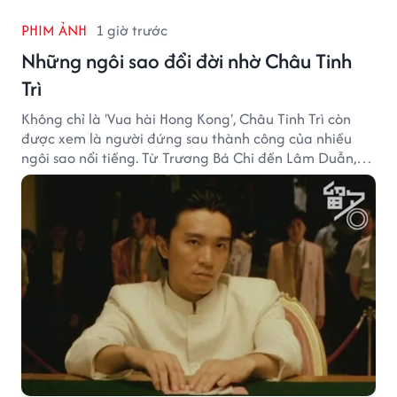
PHIM ẢNH
1 giờ trước
Những ngôi sao đổi đời nhờ Châu Tinh
Trì
Không chỉ là 'Vua hài Hong Kong', Châu Tinh Trì còn
được xem là người đứng sau thành công của nhiều
ngôi sao nổi tiếng. Từ Trương Bá Chi đến Lâm Duẫn,
không ít diễn viên đã bước sang trang mới trong sự
nghiệp nhờ cơ hội từ Châu Tinh Trì.