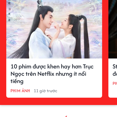
10 phim được khen hay hơn Trục
S
Ngọc trên Netflix nhưng ít nổi
đ
tiếng
P
PHIM ẢNH
11 giờ trước