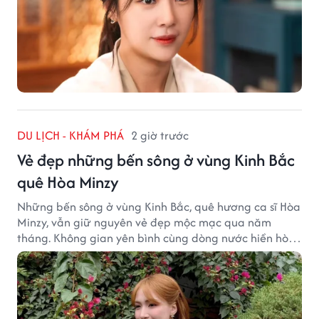
DU LỊCH - KHÁM PHÁ
2 giờ trước
Vẻ đẹp những bến sông ở vùng Kinh Bắc
quê Hòa Minzy
Những bến sông ở vùng Kinh Bắc, quê hương ca sĩ Hòa
Minzy, vẫn giữ nguyên vẻ đẹp mộc mạc qua năm
tháng. Không gian yên bình cùng dòng nước hiền hòa
tạo nên một góc Bắc Ninh rất đáng để khám phá.