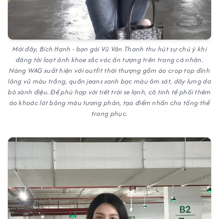
Mới đây, Bích Hạnh - bạn gái Vũ Văn Thanh thu hút sự chú ý khi
đăng tải loạt ảnh khoe sắc vóc ấn tượng trên trang cá nhân.
Nàng WAG xuất hiện với outfit thời thượng gồm áo crop top đính
lông vũ màu trắng, quần jeans xanh bạc màu ôm sát, dây lưng da
bò sành điệu. Để phù hợp với tiết trời se lạnh, cô tinh tế phối thêm
áo khoác lót bông màu tương phản, tạo điểm nhấn cho tổng thể
trang phục.