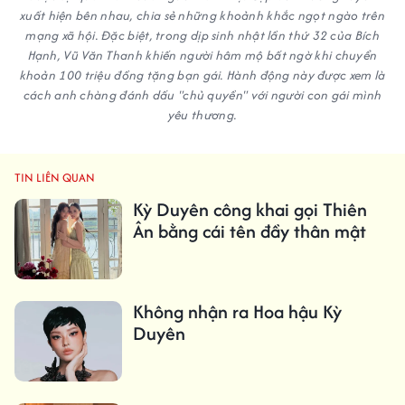
xuất hiện bên nhau, chia sẻ những khoảnh khắc ngọt ngào trên
mạng xã hội. Đặc biệt, trong dịp sinh nhật lần thứ 32 của Bích
Hạnh, Vũ Văn Thanh khiến người hâm mộ bất ngờ khi chuyển
khoản 100 triệu đồng tặng bạn gái. Hành động này được xem là
cách anh chàng đánh dấu "chủ quyền" với người con gái mình
yêu thương.
TIN LIÊN QUAN
Kỳ Duyên công khai gọi Thiên
Ân bằng cái tên đầy thân mật
Không nhận ra Hoa hậu Kỳ
Duyên