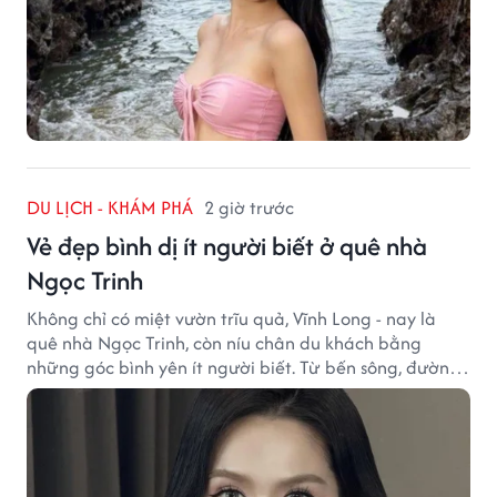
DU LỊCH - KHÁM PHÁ
2 giờ trước
Vẻ đẹp bình dị ít người biết ở quê nhà
Ngọc Trinh
Không chỉ có miệt vườn trĩu quả, Vĩnh Long - nay là
quê nhà Ngọc Trinh, còn níu chân du khách bằng
những góc bình yên ít người biết. Từ bến sông, đường
quê đến nhịp sống chậm rãi, tất cả tạo nên sức hút rất
riêng của vùng đất miền Tây.