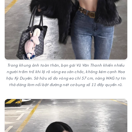
Trong khung ảnh toàn thân, bạn gái Vũ Văn Thanh khiến nhiều
người trầm trồ khi lộ rõ vòng eo săn chắc, không kém cạnh Hoa
hậu Kỳ Duyên. Sở hữu số đo vòng eo chỉ 57 cm, nàng WAG tự tin
thả dáng làm nổi bật đường nét cơ bụng số 11 đầy quyến rũ.