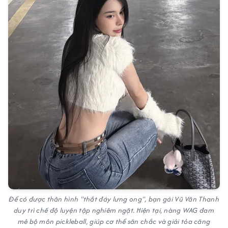
Để có được thân hình "thắt đáy lưng ong", bạn gái Vũ Văn Thanh
duy trì chế độ luyện tập nghiêm ngặt. Hiện tại, nàng WAG đam
mê bộ môn pickleball, giúp cơ thể săn chắc và giải tỏa căng