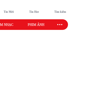
Tin Mới
Tin Hot
Tìm kiếm
M NHẠC
PHIM ẢNH
SAO SPORT