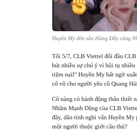
Huyền My đến sân Hàng Đẫy cùng Nh
Tối 5/7, CLB Viettel đối đầu CLB
hút nhiều sự chú ý vì hội tụ nhiề
tiệm nail" Huyền My bất ngờ xuất 
cổ vũ cho người yêu cũ Quang Hải
Cô nàng có hành động thân thiết nh
Nhâm Mạnh Dũng của CLB Viettel 
đây, dân tình nghi vấn Huyền My p
một người thuộc giới cầu thủ?