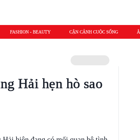
FASHION - BEAUTY
CẬN CẢNH CUỘC SỐNG
Â
ng Hải hẹn hò sao
Hải hiện đang có mối quan hệ tình