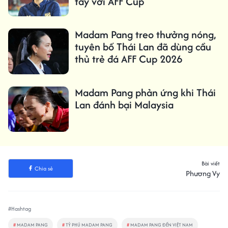
tay với AFF Cup
Madam Pang treo thưởng nóng,
tuyên bố Thái Lan đã dùng cầu
thủ trẻ đá AFF Cup 2026
Madam Pang phản ứng khi Thái
Lan đánh bại Malaysia
Bài viết
Chia sẻ
Phương Vy
#Hashtag
#
MADAM PANG
#
TỶ PHÚ MADAM PANG
#
MADAM PANG ĐẾN VIỆT NAM