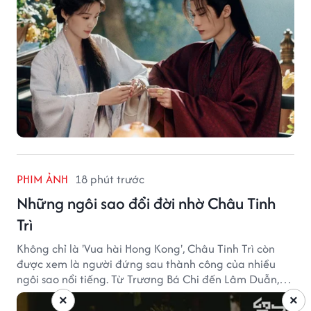
PHIM ẢNH
18 phút trước
Những ngôi sao đổi đời nhờ Châu Tinh
Trì
Không chỉ là 'Vua hài Hong Kong', Châu Tinh Trì còn
được xem là người đứng sau thành công của nhiều
ngôi sao nổi tiếng. Từ Trương Bá Chi đến Lâm Duẫn,
không ít diễn viên đã bước sang trang mới trong sự
×
×
nghiệp nhờ cơ hội từ Châu Tinh Trì.