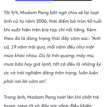
Tối 9/4, Madam Pang bất ngờ chia sẻ lại loạt
ảnh cũ từ năm 2006, thời điểm bà tròn 40 tuổi
khi xuất hiện trên bìa tạp chí nổi tiếng. Kèm
theo đó là dòng trạng thái đầy cảm xúc:
"Ảnh
cũ, 19 năm trôi qua, mỗi năm đều như một
mùa khác nhau. Dù là trời quang, mây mù,
mưa bão hay giá lạnh, tất cả đều là những ký
ức và trải nghiệm đáng trân trọng, luôn luôn
phải nói lời cảm ơn".
Trong ảnh, Madam Pang toát lên khí chất trẻ
trung, rạng rỡ và đầy sức sống điều khiến