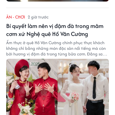
ĂN - CHƠI
2 giờ trước
Bí quyết làm nên vị đậm đà trong mâm
cơm xứ Nghệ quê Hồ Văn Cường
Ẩm thực ở quê Hồ Văn Cường chinh phục thực khách
không chỉ bằng những món đặc sản nổi tiếng mà còn
bởi hương vị đậm đà trong từng bữa cơm. Đằng sau
nét giản dị ấy là những bí quyết được người dân gìn
giữ qua nhiều thế hệ.