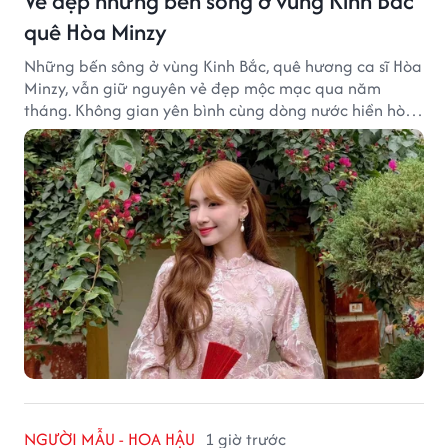
Vẻ đẹp những bến sông ở vùng Kinh Bắc
quê Hòa Minzy
Những bến sông ở vùng Kinh Bắc, quê hương ca sĩ Hòa
Minzy, vẫn giữ nguyên vẻ đẹp mộc mạc qua năm
tháng. Không gian yên bình cùng dòng nước hiền hòa
tạo nên một góc Bắc Ninh rất đáng để khám phá.
NGƯỜI MẪU - HOA HẬU
1 giờ trước