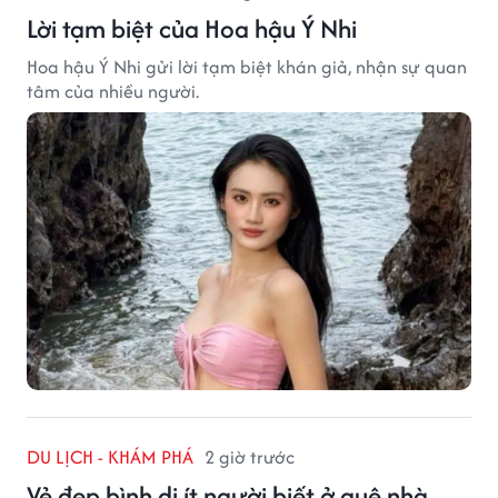
Lời tạm biệt của Hoa hậu Ý Nhi
Hoa hậu Ý Nhi gửi lời tạm biệt khán giả, nhận sự quan
tâm của nhiều người.
DU LỊCH - KHÁM PHÁ
2 giờ trước
Vẻ đẹp bình dị ít người biết ở quê nhà