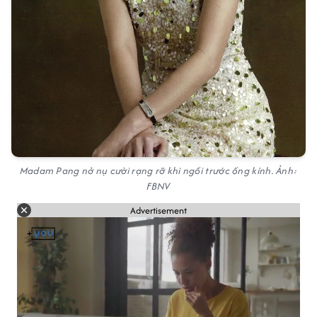
Madam Pang nở nụ cười rạng rỡ khi ngồi trước ống kính. Ảnh:
FBNV
Advertisement