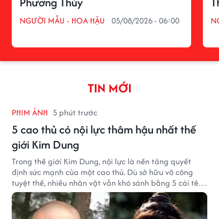
Phương Thúy
T
NGƯỜI MẪU - HOA HẬU
05/08/2026 - 06:00
N
TIN MỚI
PHIM ẢNH
5 phút trước
5 cao thủ có nội lực thâm hậu nhất thế
giới Kim Dung
Trong thế giới Kim Dung, nội lực là nền tảng quyết
định sức mạnh của một cao thủ. Dù sở hữu võ công
tuyệt thế, nhiều nhân vật vẫn khó sánh bằng 5 cái tên
dưới đây về độ thâm hậu của chân khí.