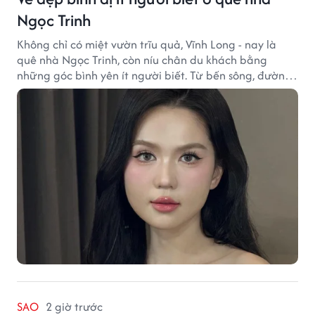
Ngọc Trinh
Không chỉ có miệt vườn trĩu quả, Vĩnh Long - nay là
quê nhà Ngọc Trinh, còn níu chân du khách bằng
những góc bình yên ít người biết. Từ bến sông, đường
quê đến nhịp sống chậm rãi, tất cả tạo nên sức hút rất
riêng của vùng đất miền Tây.
SAO
2 giờ trước