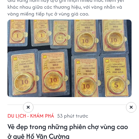
Giá vàng hôm nay 8/8 ghi nhận nhiều mức niêm yết
khác nhau giữa các thương hiệu, với vàng nhẫn và
vàng miếng tiếp tục ở vùng giá cao.
×
×
DU LỊCH - KHÁM PHÁ
53 phút trước
Vẻ đẹp trong những phiên chợ vùng cao
ở quê Hồ Văn Cường