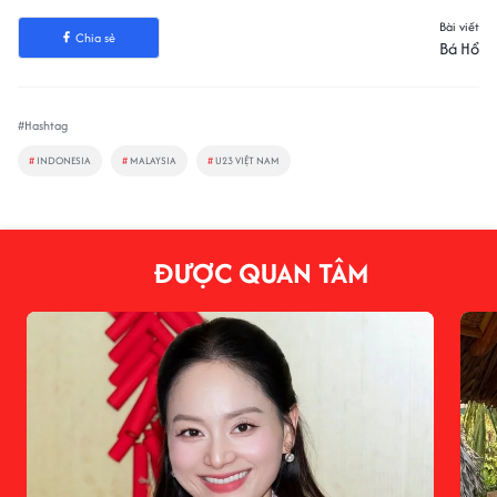
Bài viết
Chia sẻ
Bá Hổ
#Hashtag
#
INDONESIA
#
MALAYSIA
#
U23 VIỆT NAM
ĐƯỢC QUAN TÂM