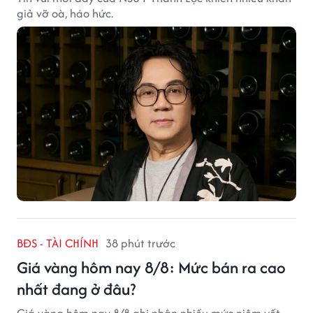
giả vỡ oà, háo hức.
BĐS - TÀI CHÍNH
38 phút trước
Giá vàng hôm nay 8/8: Mức bán ra cao
nhất đang ở đâu?