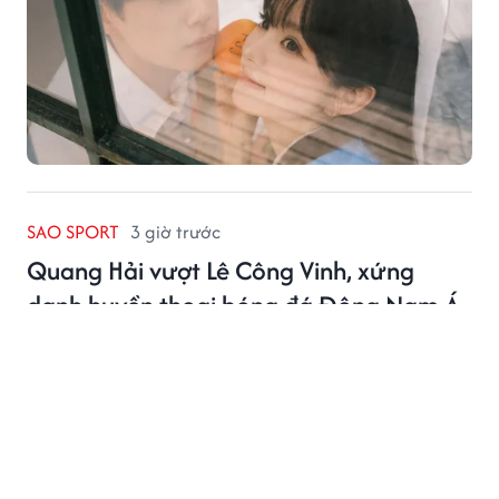
SAO SPORT
3 giờ trước
Quang Hải vượt Lê Công Vinh, xứng
danh huyền thoại bóng đá Đông Nam Á
Sau khi vượt Công Vinh với 84 lần khoác áo tuyển Việt
Nam, Quang Hải tiếp tục khẳng định vị thế ngôi sao
khu vực.