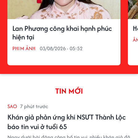
Lan Phương công khai hạnh phúc
H
hiện tại
Â
PHIM ẢNH
03/08/2026 - 05:52
TIN MỚI
SAO
7 phút trước
Khán giả phản ứng khi NSƯT Thành Lộc
báo tin vui ở tuổi 65
Ngay dưới bài đăng công bố tin vui, nhiều khán giả đã