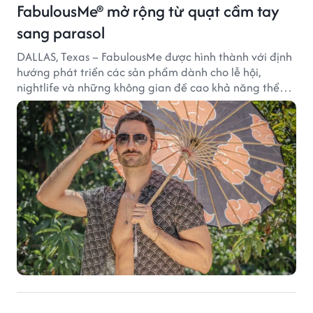
FabulousMe® mở rộng từ quạt cầm tay
sang parasol
DALLAS, Texas – FabulousMe được hình thành với định
hướng phát triển các sản phẩm dành cho lễ hội,
nightlife và những không gian đề cao khả năng thể
hiện bản thân. Trong quá trình xây dựng thương hiệu,
quạt cầm tay trở thành dòng sản phẩm tạo được
thành công ban đầu, giúp FabulousMe từng bước mở
rộng mức độ hiện diện trên thị trường.