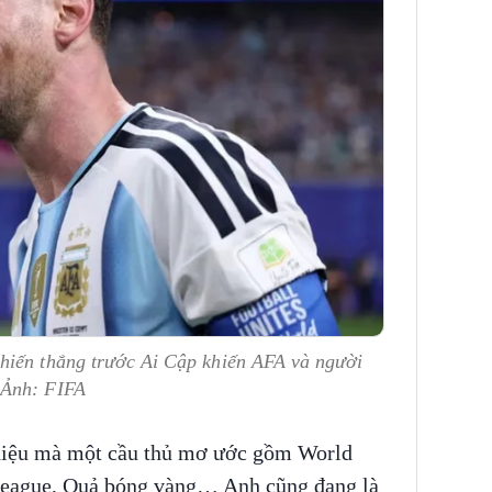
hiến thắng trước Ai Cập khiến AFA và người
 Ảnh: FIFA
 hiệu mà một cầu thủ mơ ước gồm World
eague, Quả bóng vàng… Anh cũng đang là