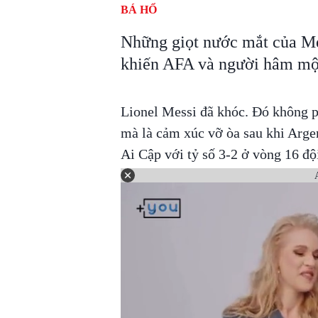
BÁ HỔ
Những giọt nước mắt của Me
khiến AFA và người hâm mộ 
Lionel Messi đã khóc. Đó không ph
mà là cảm xúc vỡ òa sau khi Argen
Ai Cập với tỷ số 3-2 ở vòng 16 đ