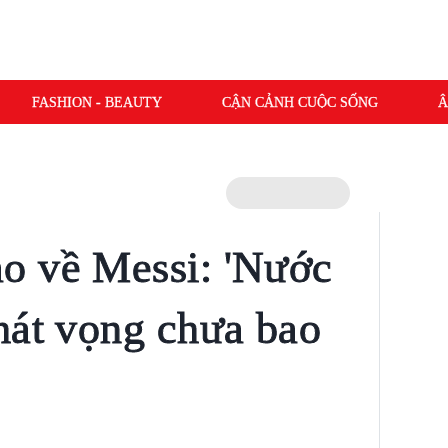
FASHION - BEAUTY
CẬN CẢNH CUỘC SỐNG
Â
o về Messi: 'Nước
hát vọng chưa bao