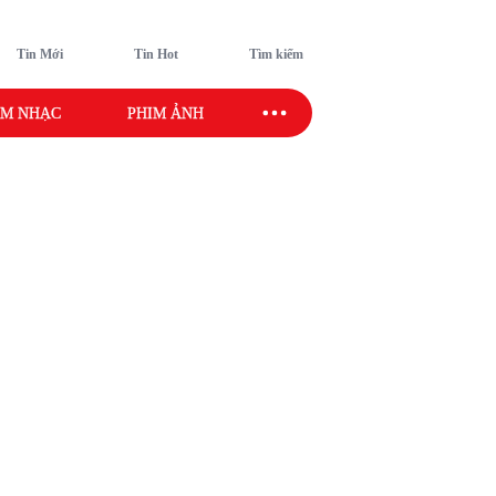
Tin Mới
Tin Hot
Tìm kiếm
M NHẠC
PHIM ẢNH
SAO SPORT