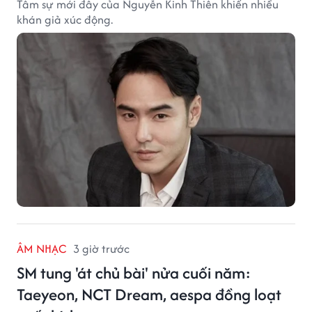
Tâm sự mới đây của Nguyễn Kinh Thiên khiến nhiều
khán giả xúc động.
ÂM NHẠC
3 giờ trước
SM tung 'át chủ bài' nửa cuối năm:
Taeyeon, NCT Dream, aespa đồng loạt