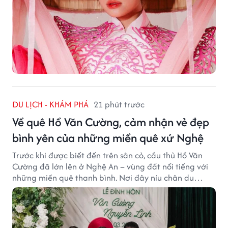
DU LỊCH - KHÁM PHÁ
21 phút trước
Về quê Hồ Văn Cường, cảm nhận vẻ đẹp
bình yên của những miền quê xứ Nghệ
Trước khi được biết đến trên sân cỏ, cầu thủ Hồ Văn
Cường đã lớn lên ở Nghệ An – vùng đất nổi tiếng với
những miền quê thanh bình. Nơi đây níu chân du
khách bằng cánh đồng xanh, làng quê yên ả và nhịp
sống chậm đầy bình yên.