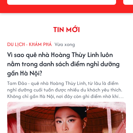
TIN MỚI
DU LỊCH - KHÁM PHÁ
Vừa xong
Vì sao quê nhà Hoàng Thùy Linh luôn
nằm trong danh sách điểm nghỉ dưỡng
gần Hà Nội?
Tam Đảo - quê nhà Hoàng Thùy Linh, từ lâu là điểm
nghỉ dưỡng cuối tuần được nhiều du khách yêu thích.
Không chỉ gần Hà Nội, nơi đây còn ghi điểm nhờ khí
hậu mát mẻ, cảnh sắc thơ mộng và không gian yên
bình giữa núi rừng.