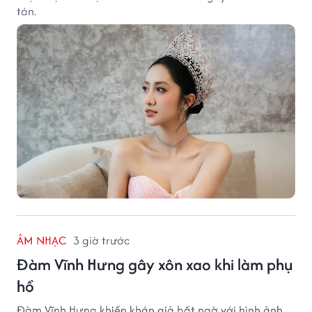
tán.
ÂM NHẠC
3 giờ trước
Đàm Vĩnh Hưng gây xôn xao khi làm phụ
hồ
Đàm Vĩnh Hưng khiến khán giả bất ngờ với hình ảnh