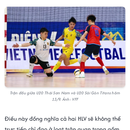
Trận đấu giữa U20 Thái Sơn Nam và U20 Sài Gòn Titans hôm
13/9. Ảnh: VFF
Điều này đồng nghĩa cả hai HLV sẽ không thể
trực tiếp chỉ đạo ở loạt trận quan trọng gồm