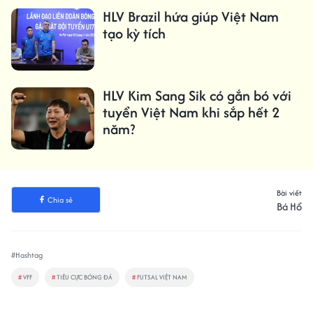
HLV Brazil hứa giúp Việt Nam
tạo kỳ tích
HLV Kim Sang Sik có gắn bó với
tuyển Việt Nam khi sắp hết 2
năm?
Bài viết
Chia sẻ
Bá Hổ
#Hashtag
#
VFF
#
TIÊU CỰC BÓNG ĐÁ
#
FUTSAL VIỆT NAM