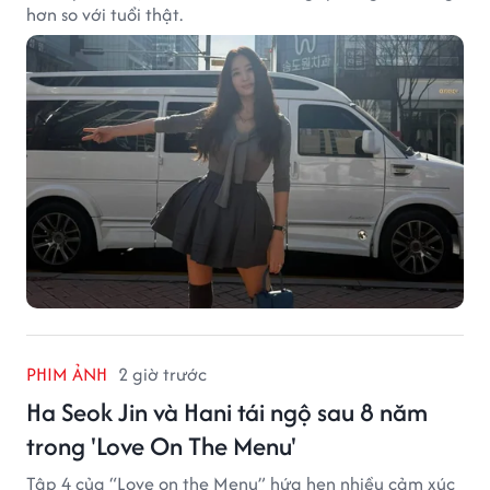
hơn so với tuổi thật.
PHIM ẢNH
2 giờ trước
Ha Seok Jin và Hani tái ngộ sau 8 năm
trong 'Love On The Menu'
Tập 4 của “Love on the Menu” hứa hẹn nhiều cảm xúc