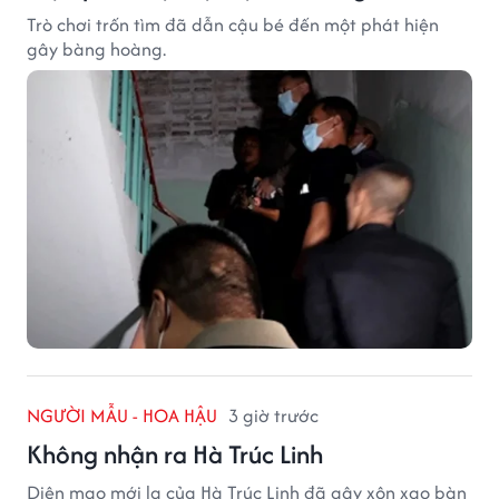
Trò chơi trốn tìm đã dẫn cậu bé đến một phát hiện
gây bàng hoàng.
NGƯỜI MẪU - HOA HẬU
3 giờ trước
Không nhận ra Hà Trúc Linh
Diện mạo mới lạ của Hà Trúc Linh đã gây xôn xao bàn