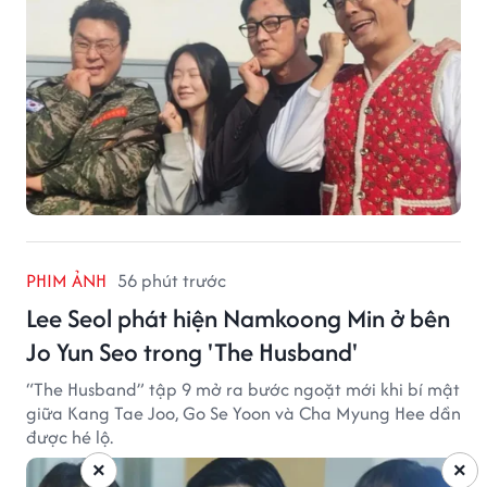
PHIM ẢNH
56 phút trước
Lee Seol phát hiện Namkoong Min ở bên
Jo Yun Seo trong 'The Husband'
“The Husband” tập 9 mở ra bước ngoặt mới khi bí mật
giữa Kang Tae Joo, Go Se Yoon và Cha Myung Hee dần
được hé lộ.
×
×