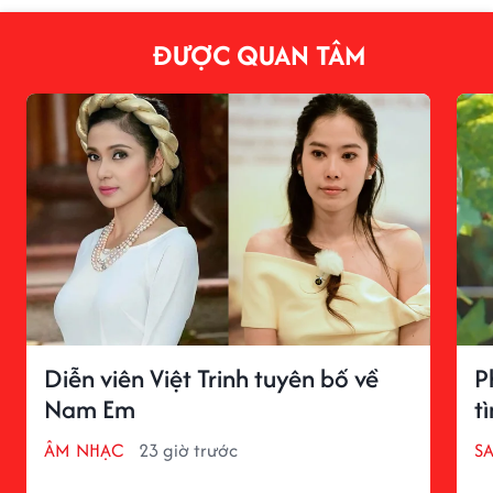
ĐƯỢC QUAN TÂM
Diễn viên Việt Trinh tuyên bố về
P
Nam Em
t
ÂM NHẠC
23 giờ trước
S