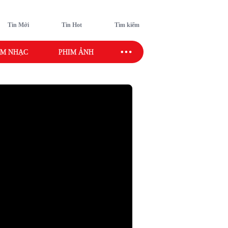
Tin Mới
Tin Hot
Tìm kiếm
M NHẠC
PHIM ẢNH
SAO SPORT