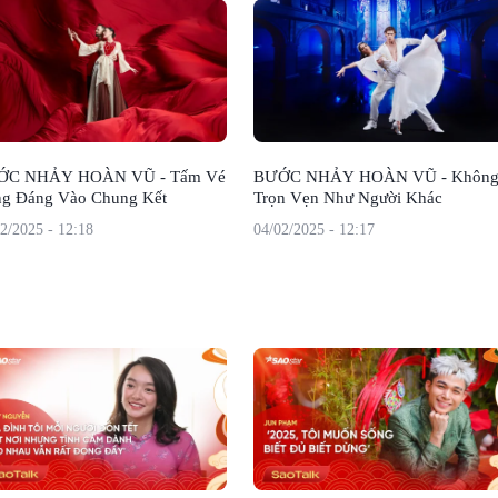
ỚC NHẢY HOÀN VŨ - Tấm Vé
BƯỚC NHẢY HOÀN VŨ - Khôn
g Đáng Vào Chung Kết
Trọn Vẹn Như Người Khác
2/2025 - 12:18
04/02/2025 - 12:17