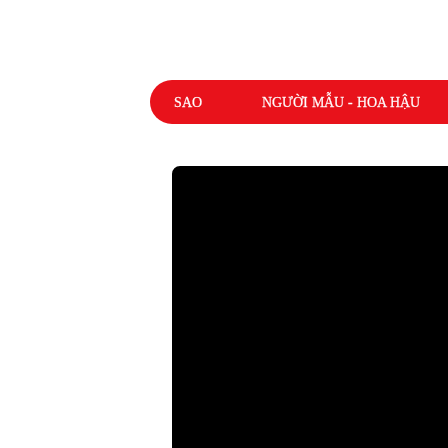
SAO
NGƯỜI MẪU - HOA HẬU