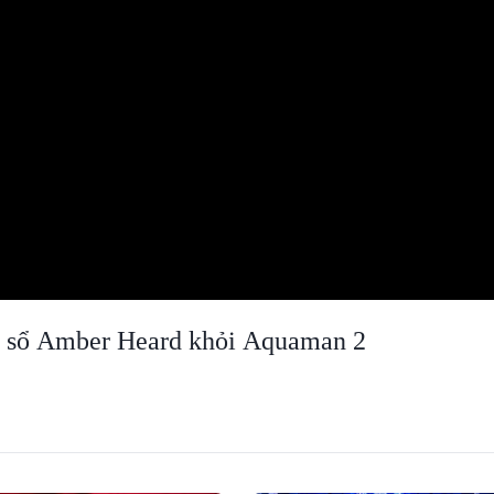
óa sổ Amber Heard khỏi Aquaman 2