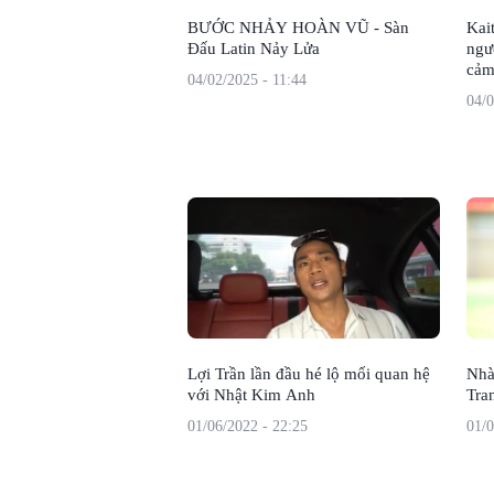
BƯỚC NHẢY HOÀN VŨ - Sàn
Kai
Đấu Latin Nảy Lửa
ngư
cảm
04/02/2025 - 11:44
đầy
04/0
Lợi Trần lần đầu hé lộ mối quan hệ
Nhà
với Nhật Kim Anh
Tra
01/06/2022 - 22:25
01/0