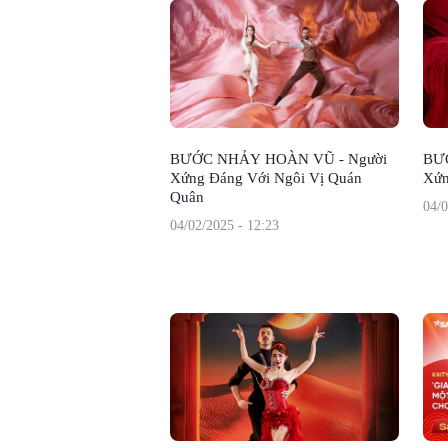
BƯỚC NHẢY HOÀN VŨ - Người
BƯ
Xứng Đáng Với Ngôi Vị Quán
Xứn
Quân
04/0
04/02/2025 - 12:23