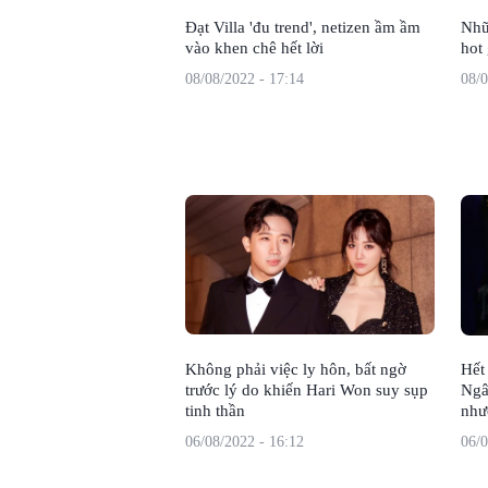
Đạt Villa 'đu trend', netizen ầm ầm
Nhữ
vào khen chê hết lời
hot 
08/08/2022 - 17:14
08/0
Không phải việc ly hôn, bất ngờ
Hết
trước lý do khiến Hari Won suy sụp
Ngân
tinh thần
như
06/08/2022 - 16:12
06/0