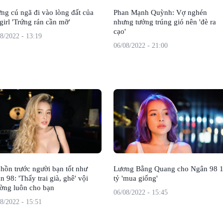
ng cú ngã đi vào lòng đất của
Phan Mạnh Quỳnh: Vợ nghén
girl 'Trứng rán cần mỡ'
nhưng tưởng trúng gió nên 'đè ra
cạo'
8/2022 - 13:19
06/08/2022 - 21:00
 hồn trước người bạn tốt như
Lương Bằng Quang cho Ngân 98 
 98: 'Thấy trai già, ghê' vội
tỷ 'mua giống'
ờng luôn cho bạn
06/08/2022 - 15:45
8/2022 - 15:51