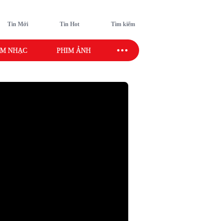
Tin Mới
Tin Hot
Tìm kiếm
M NHẠC
PHIM ẢNH
SAO SPORT