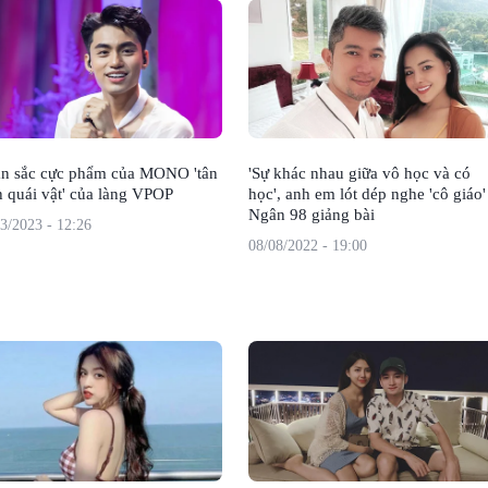
n sắc cực phẩm của MONO 'tân
'Sự khác nhau giữa vô học và có
h quái vật' của làng VPOP
học', anh em lót dép nghe 'cô giáo'
Ngân 98 giảng bài
3/2023 - 12:26
08/08/2022 - 19:00