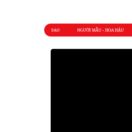
SAO
NGƯỜI MẪU - HOA HẬU