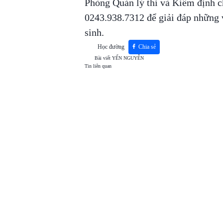
Phòng Quản lý thi và Kiểm định c
0243.938.7312 để giải đáp những 
sinh.
Học đường
Chia sẻ
Bài viết
YẾN NGUYỄN
Tin liên quan