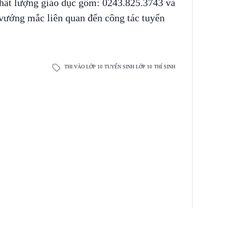
hất lượng giáo dục gồm: 0243.825.3743 và
vướng mắc liên quan đến công tác tuyển
THI VÀO LỚP 10
TUYỂN SINH LỚP 10
THÍ SINH