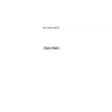
TOP
VIEW
24H
TIN MỚI NHẤT
Xem thêm