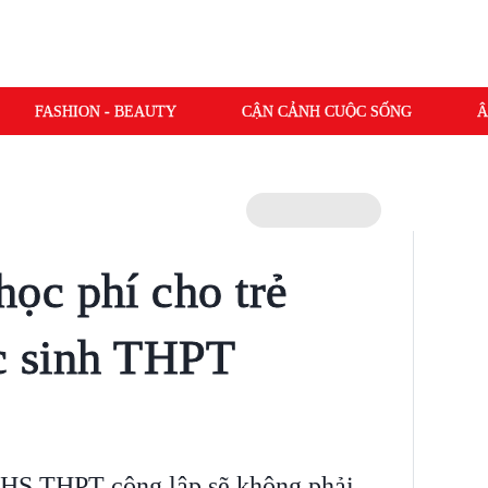
FASHION - BEAUTY
CẬN CẢNH CUỘC SỐNG
Â
ọc phí cho trẻ
ọc sinh THPT
 HS THPT công lập sẽ không phải