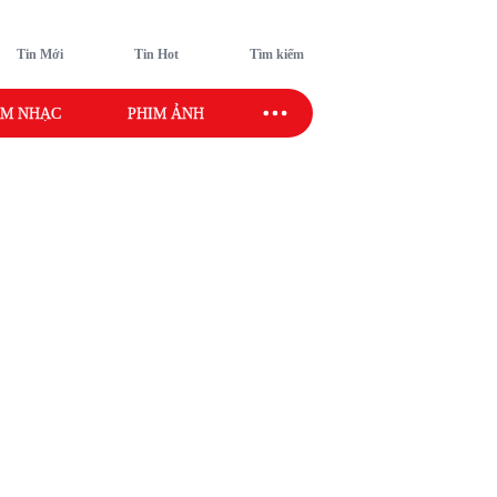
Tin Mới
Tin Hot
Tìm kiếm
M NHẠC
PHIM ẢNH
SAO SPORT