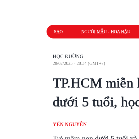
SAO
NGƯỜI MẪU - HOA HẬU
HỌC ĐƯỜNG
20/02/2025 - 20:34 (GMT+7)
TP.HCM miễn h
dưới 5 tuổi, h
YẾN NGUYỄN
Trẻ mầm non dưới 5 tuổi và