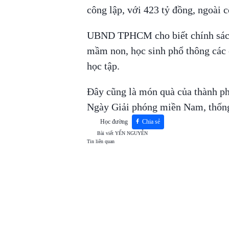
công lập, với 423 tỷ đồng, ngoài c
UBND TPHCM cho biết chính sách 
mầm non, học sinh phổ thông các c
học tập.
Đây cũng là món quà của thành p
Ngày Giải phóng miền Nam, thống 
Học đường
Chia sẻ
Bài viết
YẾN NGUYỄN
Tin liên quan