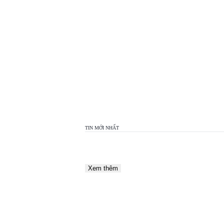
TOP
VIEW
24H
TIN MỚI NHẤT
Xem thêm