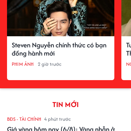
Steven Nguyễn chính thức có bạn
T
đồng hành mới
T
PHIM ẢNH
2 giờ trước
N
TIN MỚI
BĐS - TÀI CHÍNH
4 phút trước
Giá vàng hôm nay (6/8): Vàng nhẫn ở