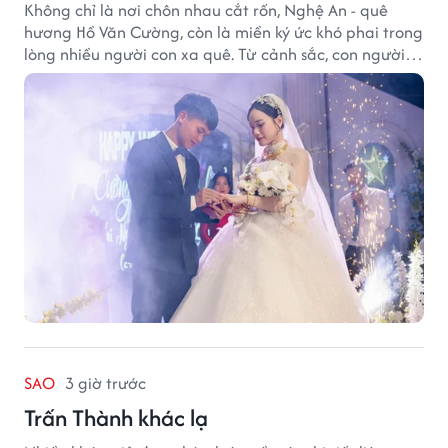
Không chỉ là nơi chôn nhau cắt rốn, Nghệ An - quê
hương Hồ Văn Cường, còn là miền ký ức khó phai trong
lòng nhiều người con xa quê. Từ cảnh sắc, con người
đến hương vị quê nhà, tất cả đều trở thành những
điều khiến họ luôn mong ngày trở về.
SAO
3 giờ trước
Trấn Thành khác lạ