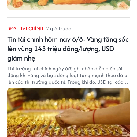
BĐS - TÀI CHÍNH
2 giờ trước
Tin tài chính hôm nay 6/8: Vàng tăng sốc
lên vùng 143 triệu đồng/lượng, USD
giảm nhẹ
Thị trường tài chính ngày 6/8 ghi nhận diễn biến sôi
động khi vàng và bạc đồng loạt tăng mạnh theo đà đi
lên của thị trường quốc tế. Trong khi đó, USD tại các
ngân hàng tiếp tục hạ nhiệt dù tỷ giá trung tâm lập
đỉnh mới.