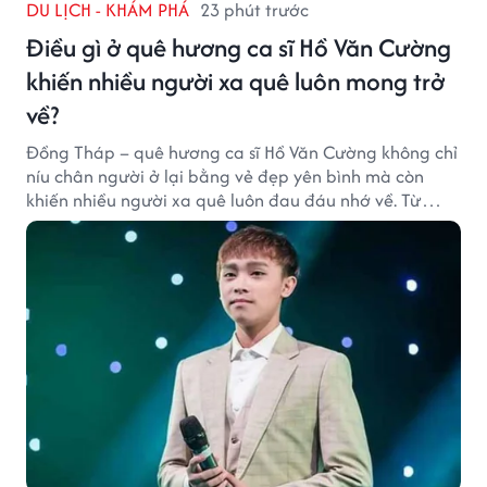
DU LỊCH - KHÁM PHÁ
23 phút trước
Điều gì ở quê hương ca sĩ Hồ Văn Cường
khiến nhiều người xa quê luôn mong trở
về?
Đồng Tháp – quê hương ca sĩ Hồ Văn Cường không chỉ
níu chân người ở lại bằng vẻ đẹp yên bình mà còn
khiến nhiều người xa quê luôn đau đáu nhớ về. Từ
cảnh sắc, ẩm thực đến tình người mộc mạc, tất cả tạo
nên sức hút rất riêng của vùng đất sen hồng.