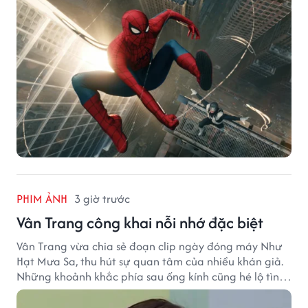
PHIM ẢNH
3 giờ trước
Vân Trang công khai nỗi nhớ đặc biệt
Vân Trang vừa chia sẻ đoạn clip ngày đóng máy Như
Hạt Mưa Sa, thu hút sự quan tâm của nhiều khán giả.
Những khoảnh khắc phía sau ống kính cũng hé lộ tình
cảm đặc biệt mà nữ diễn viên dành cho ê-kíp bộ phim.