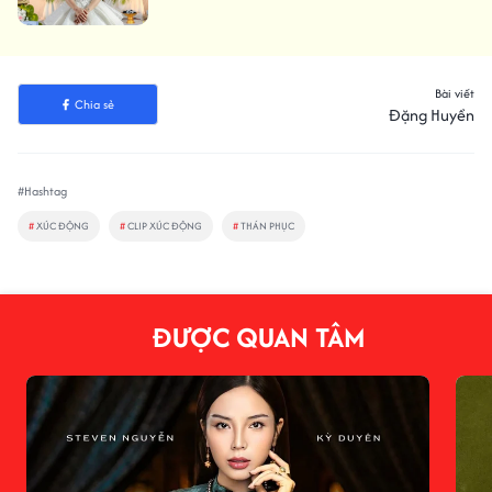
Bài viết
Chia sẻ
Đặng Huyền
#Hashtag
#
XÚC ĐỘNG
#
CLIP XÚC ĐỘNG
#
THÁN PHỤC
ĐƯỢC QUAN TÂM