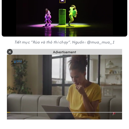
Tiết mục “Rùa và thỏ thi chạy”. Nguồn: @mua_
mua
_1
Advertisement