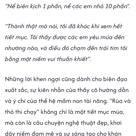
"Nể biên kịch 1 phần, nể các em nhỏ 10 phần”.
"Thành thật mà nói, tôi đã khóc khi xem hết
tiết mục. Tôi thấy được các em yêu múa đến
nhường nào, và điều đó chạm đến trái tim tôi
bằng một niềm vui thuần khiết".
Những lời khen ngợi cũng dành cho biên đạo
xuất sắc, sự kiên nhẫn của thầy cô hướng dẫn
và ý chí của thế hệ mầm non tài năng. "Rùa và
thỏ thi chạy" không chỉ là một tiết mục múa,
mà còn là câu chuyện nghệ thuật đẹp, khơi
dậy niềm đam mê và sự sáng tạo cho khán