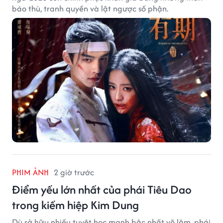
báo thù, tranh quyền và lật ngược số phận.
PHIM ẢNH
2 giờ trước
Điểm yếu lớn nhất của phái Tiêu Dao
trong kiếm hiệp Kim Dung
Dù sở hữu nhiều tuyệt học mạnh bậc nhất võ lâm, phái