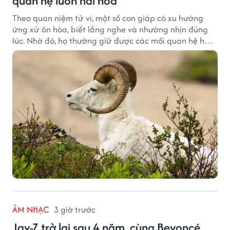
quan hệ luôn hài hòa
Theo quan niệm tử vi, một số con giáp có xu hướng
ứng xử ôn hòa, biết lắng nghe và nhường nhịn đúng
lúc. Nhờ đó, họ thường giữ được các mối quan hệ hài
hòa và nhận được sự yêu mến từ những người xung
quanh.
ÂM NHẠC
3 giờ trước
Jay-Z trở lại sau 4 năm, cùng Beyoncé