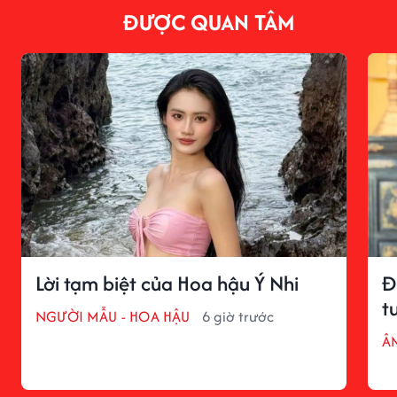
ĐƯỢC QUAN TÂM
Lời tạm biệt của Hoa hậu Ý Nhi
Đ
t
NGƯỜI MẪU - HOA HẬU
6 giờ trước
Â