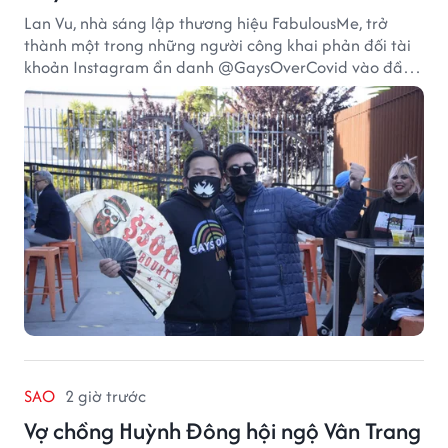
Lan Vu, nhà sáng lập thương hiệu FabulousMe, trở
thành một trong những người công khai phản đối tài
khoản Instagram ẩn danh @GaysOverCovid vào đầu
năm 2021, trong bối cảnh đại dịch COVID-19 vẫn diễn
biến nghiêm trọng.
SAO
2 giờ trước
Vợ chồng Huỳnh Đông hội ngộ Vân Trang