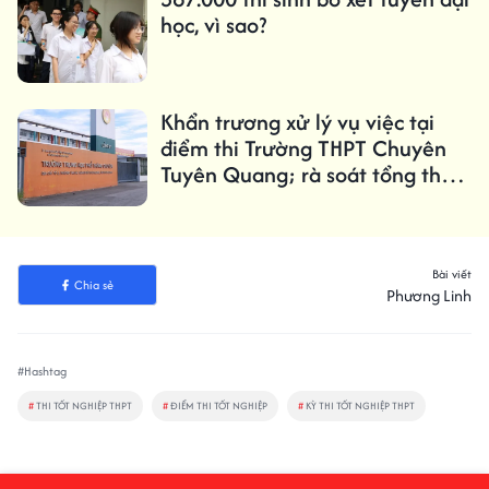
học, vì sao?
Khẩn trương xử lý vụ việc tại
điểm thi Trường THPT Chuyên
Tuyên Quang; rà soát tổng thể
kết quả Kỳ thi tốt nghiệp THPT
2026
Bài viết
Chia sẻ
Phương Linh
#Hashtag
#
THI TỐT NGHIỆP THPT
#
ĐIỂM THI TỐT NGHIỆP
#
KỲ THI TỐT NGHIỆP THPT