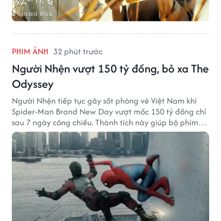
PHIM ẢNH
32 phút trước
Người Nhện vượt 150 tỷ đồng, bỏ xa The
Odyssey
Người Nhện tiếp tục gây sốt phòng vé Việt Nam khi
Spider-Man Brand New Day vượt mốc 150 tỷ đồng chỉ
sau 7 ngày công chiếu. Thành tích này giúp bộ phim
của Tom Holland tạo khoảng cách đáng kể với The
Odyssey trên đường đua doanh thu.