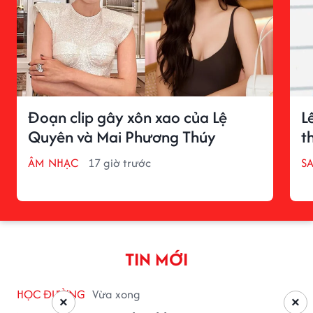
Đoạn clip gây xôn xao của Lệ
L
Quyên và Mai Phương Thúy
t
ÂM NHẠC
17 giờ trước
S
TIN MỚI
HỌC ĐƯỜNG
Vừa xong
×
×