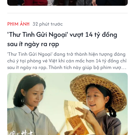
PHIM ẢNH
32 phút trước
'Thư Tình Gửi Ngoại' vượt 14 tỷ đồng
sau ít ngày ra rạp
'Thư Tình Gửi Ngoại' đang trở thành hiện tượng đáng
chú ý tại phòng vé Việt khi cán mốc hơn 14 tỷ đồng chỉ
sau ít ngày ra rạp. Thành tích này giúp bộ phim vượt
kỳ vọng ban đầu và duy trì sức hút giữa cuộc cạnh
tranh của nhiều tác phẩm lớn.