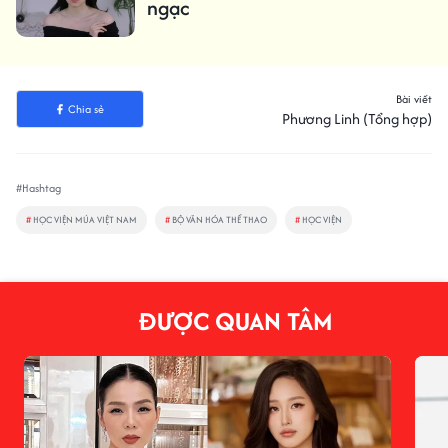
ngạc
Bài viết
Chia sẻ
Phương Linh (Tổng hợp)
#Hashtag
#
HỌC VIỆN MÚA VIỆT NAM
#
BỘ VĂN HÓA THỂ THAO
#
HỌC VIỆN
ĐƯỢC QUAN TÂM