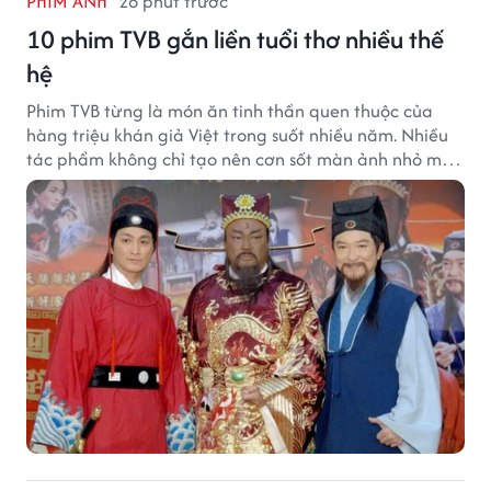
PHIM ẢNH
28 phút trước
10 phim TVB gắn liền tuổi thơ nhiều thế
hệ
Phim TVB từng là món ăn tinh thần quen thuộc của
hàng triệu khán giả Việt trong suốt nhiều năm. Nhiều
tác phẩm không chỉ tạo nên cơn sốt màn ảnh nhỏ mà
còn trở thành ký ức khó quên của cả một thế hệ.