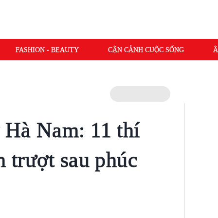
FASHION - BEAUTY
CẬN CẢNH CUỘC SỐNG
Â
ở Hà Nam: 11 thí
h trượt sau phúc