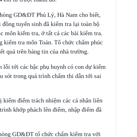
phòng GD&ĐT Phủ Lý, Hà Nam cho biết,
i đồng tuyển sinh đã kiểm tra lại toàn bộ
 môn kiểm tra, ở tất cả các bài kiểm tra.
ng kiểm tra môn Toán. Tổ chức chấm phúc
ết quả trên bảng tin của nhà trường.
 lỗi tới các bậc phụ huynh có con dự kiểm
u sót trong quá trình chấm thi dẫn tới sai
ị kiểm điểm trách nhiệm các cá nhân liên
 trình khớp phách lên điểm, nhập điểm đã
 Phòng GD&ĐT tổ chức chấm kiểm tra với