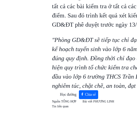
tất cả các bài kiểm tra ở tất cả cá
điểm. Sau đó trình kết quả xét ki
GD&ĐT phê duyệt trước ngày 13/
"Phòng GD&ĐT sẽ tiếp tục chỉ đạ
kế hoạch tuyển sinh vào lớp 6 nă
đúng quy định. Đồng thời chỉ đạo
hiện quy trình tổ chức kiểm tra ch
đầu vào lớp 6 trường THCS Trần Ph
nghiêm túc, chặt chẽ, an toàn, đạt 
Học đường
Chia sẻ
Nguồn
TỔNG HỢP
Bài viết
PHƯƠNG LINH
Tin liên quan