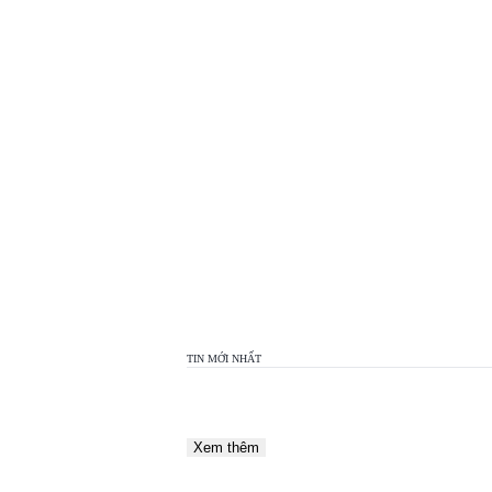
TOP
VIEW
24H
TIN MỚI NHẤT
Xem thêm