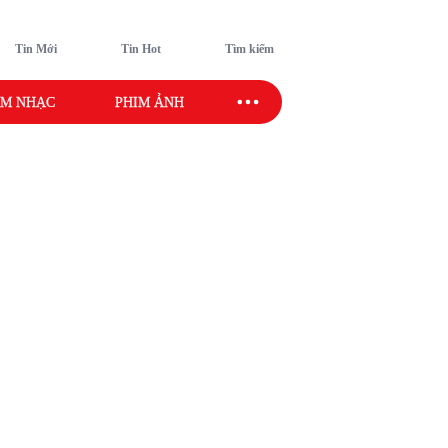
Tin Mới
Tin Hot
Tìm kiếm
M NHẠC
PHIM ẢNH
SAO SPORT