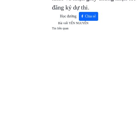
đăng ký dự thi.
Học đường
Chia sẻ
Bài viết
YẾN NGUYỄN
Tin liên quan
TOP
VIEW
24H