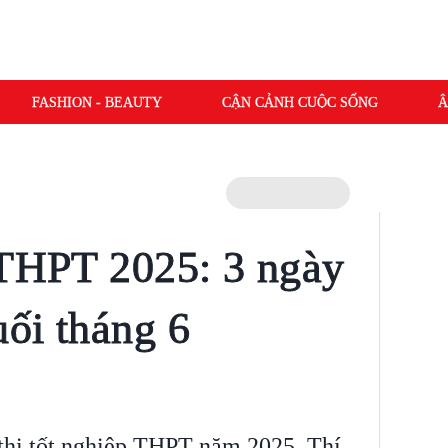
FASHION - BEAUTY
CẬN CẢNH CUỘC SỐNG
Â
 THPT 2025: 3 ngày
uối tháng 6
hi tốt nghiệp THPT năm 2025. Thí