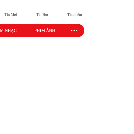
Tin Mới
Tin Hot
Tìm kiếm
M NHẠC
PHIM ẢNH
SAO SPORT