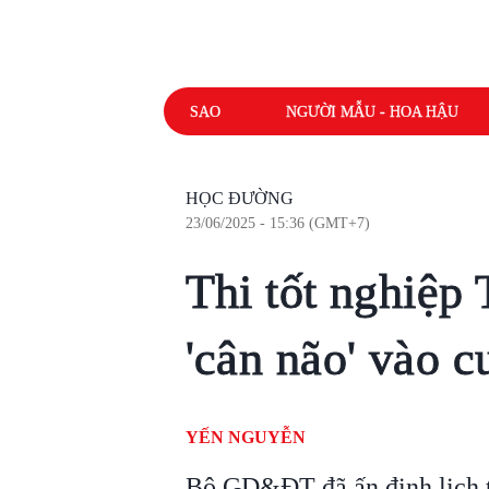
SAO
NGƯỜI MẪU - HOA HẬU
HỌC ĐƯỜNG
23/06/2025 - 15:36 (GMT+7)
Thi tốt nghiệp
'cân não' vào c
YẾN NGUYỄN
Bộ GD&ĐT đã ấn định lịch t