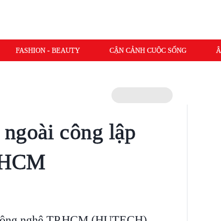
FASHION - BEAUTY
CẬN CẢNH CUỘC SỐNG
Â
ngoài công lập
P.HCM
 Công nghệ TP.HCM (HUTECH)