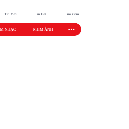
Tin Mới
Tin Hot
Tìm kiếm
M NHẠC
PHIM ẢNH
SAO SPORT