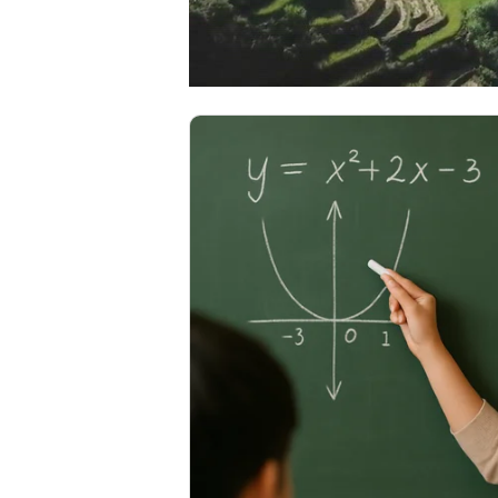
00:00
/
00:56
VIETNAM MOUNTA