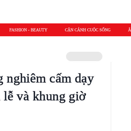
FASHION - BEAUTY
CẬN CẢNH CUỘC SỐNG
Â
g nghiêm cấm dạy
 lễ và khung giờ