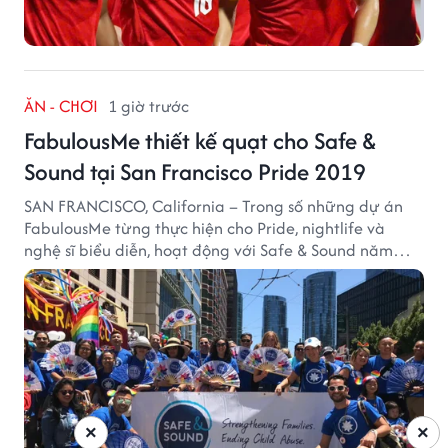
ĂN - CHƠI
1 giờ trước
FabulousMe thiết kế quạt cho Safe &
Sound tại San Francisco Pride 2019
SAN FRANCISCO, California – Trong số những dự án
FabulousMe từng thực hiện cho Pride, nightlife và
nghệ sĩ biểu diễn, hoạt động với Safe & Sound năm
2019 mang một bối cảnh khác biệt. Safe & Sound là tổ
chức phi lợi nhuận tại San Francisco hoạt động trong
lĩnh vực phòng ngừa bạo hành trẻ em, hỗ trợ gia đình
và xây dựng môi trường an toàn cho trẻ em.
×
×