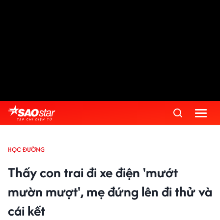
HỌC ĐƯỜNG
Thấy con trai đi xe điện 'mướt
mườn mượt', mẹ đứng lên đi thử và
cái kết