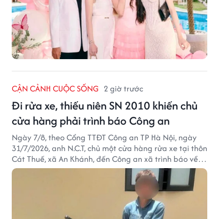
CẬN CẢNH CUỘC SỐNG
2 giờ trước
Đi rửa xe, thiếu niên SN 2010 khiến chủ
cửa hàng phải trình báo Công an
Ngày 7/8, theo Cổng TTĐT Công an TP Hà Nội, ngày
31/7/2026, anh N.C.T, chủ một cửa hàng rửa xe tại thôn
Cát Thuế, xã An Khánh, đến Công an xã trình báo về
việc bị mất trộm chiếc xe máy Honda Wave. Trong cốp
xe còn có nhiều giấy tờ cá nhân và khoảng 1,2 triệu
đồng tiền mặt.