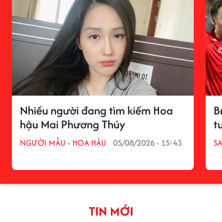
Nhiều người đang tìm kiếm Hoa
B
hậu Mai Phương Thúy
t
NGƯỜI MẪU - HOA HẬU
05/08/2026 - 15:43
S
TIN MỚI