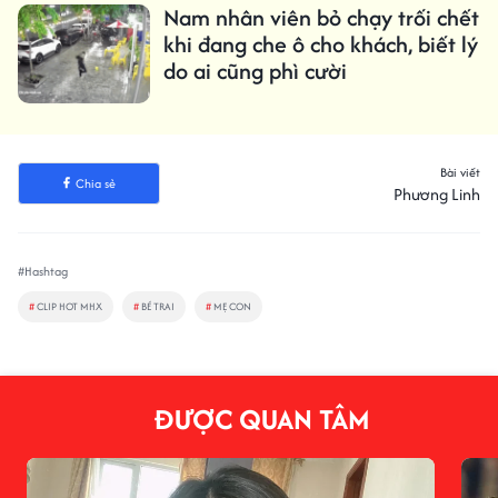
Nam nhân viên bỏ chạy trối chết
khi đang che ô cho khách, biết lý
do ai cũng phì cười
Bài viết
Chia sẻ
Phương Linh
#Hashtag
#
CLIP HOT MHX
#
BÉ TRAI
#
MẸ CON
ĐƯỢC QUAN TÂM