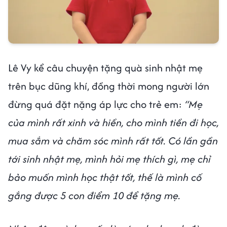
Lê Vy kể câu chuyện tặng quà sinh nhật mẹ
trên bục dũng khí, đồng thời mong người lớn
đừng quá đặt nặng áp lực cho trẻ em:
“Mẹ
của mình rất xinh và hiền, cho mình tiền đi học,
mua sắm và chăm sóc mình rất tốt. Có lần gần
tới sinh nhật mẹ, mình hỏi mẹ thích gì, mẹ chỉ
bảo muốn mình học thật tốt, thế là mình cố
gắng được 5 con điểm 10 để tặng mẹ.