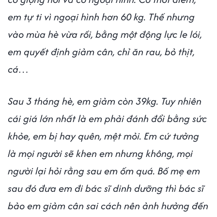
em tự ti vì ngoại hình hơn 60 kg. Thế nhưng
vào mùa hè vừa rồi, bằng một động lực le lói,
em quyết định giảm cân, chỉ ăn rau, bỏ thịt,
cá…
Sau 3 tháng hè, em giảm còn 39kg. Tuy nhiên
cái giá lớn nhất là em phải đánh đổi bằng sức
khỏe, em bị hay quên, mệt mỏi. Em cứ tưởng
là mọi người sẽ khen em nhưng không, mọi
người lại hỏi rằng sau em ốm quá. Bố mẹ em
sau đó đưa em đi bác sĩ dinh dưỡng thì bác sĩ
bảo em giảm cân sai cách nên ảnh hưởng đến