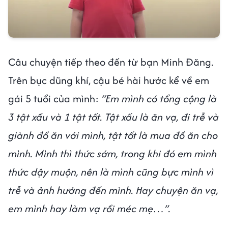
Câu chuyện tiếp theo đến từ bạn Minh Đăng.
Trên bục dũng khí, cậu bé hài hước kể về em
gái 5 tuổi của mình:
“Em mình có tổng cộng là
3 tật xấu và 1 tật tốt. Tật xấu là ăn vạ, đi trễ và
giành đồ ăn với mình, tật tốt là mua đồ ăn cho
mình. Mình thì thức sớm, trong khi đó em mình
thức dậy muộn, nên là mình cũng bực mình vì
trễ và ảnh hưởng đến mình. Hay chuyện ăn vạ,
em mình hay làm vạ rồi méc mẹ…”.