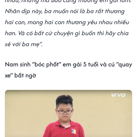
Nhân dịp này, ba muốn nói là ba rất thương
hai con, mong hai con thương yêu nhau nhiều
hơn. Và có bất cứ chuyện gì buồn thì hãy chia
sẻ với ba mẹ”.
Nam sinh “bóc phốt” em gái 5 tuổi và cú “quay
xe” bất ngờ