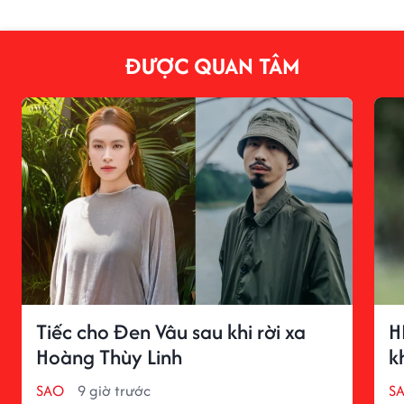
ĐƯỢC QUAN TÂM
Tiếc cho Đen Vâu sau khi rời xa
H
Hoàng Thùy Linh
k
SAO
9 giờ trước
S