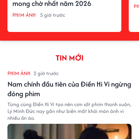
mong chờ nhất năm 2026
P
PHIM ẢNH
5 giờ trước
TIN MỚI
PHIM ẢNH
2 giờ trước
Nam chính đầu tiên của Điền Hi Vi ngừng
đóng phim
Từng cùng Điền Hi Vi tạo nên cơn sốt phim thanh xuân,
Lý Minh Đức nay gần như biến mất khỏi màn ảnh vì
nhiều ồn ào.