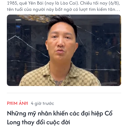
1985, quê Yên Bái (nay là Lào Cai). Chiều tối nay (6/8),
tên tuổi của người này bất ngờ có lượt tìm kiếm tăng
vọt.
PHIM ẢNH
4 giờ trước
Những mỹ nhân khiến các đại hiệp Cổ
Long thay đổi cuộc đời