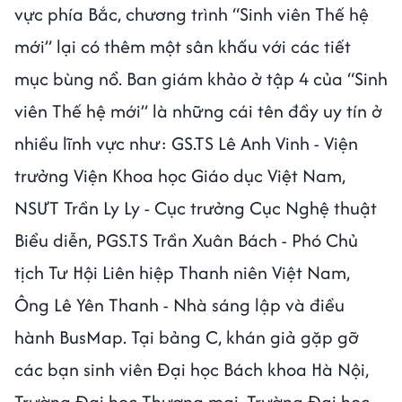
vực phía Bắc, chương trình “Sinh viên Thế hệ
mới” lại có thêm một sân khấu với các tiết
mục bùng nổ. Ban giám khảo ở tập 4 của “Sinh
viên Thế hệ mới” là những cái tên đầy uy tín ở
nhiều lĩnh vực như: GS.TS Lê Anh Vinh - Viện
trưởng Viện Khoa học Giáo dục Việt Nam,
NSƯT Trần Ly Ly - Cục trưởng Cục Nghệ thuật
Biểu diễn, PGS.TS Trần Xuân Bách - Phó Chủ
tịch Tư Hội Liên hiệp Thanh niên Việt Nam,
Ông Lê Yên Thanh - Nhà sáng lập và điều
hành BusMap. Tại bảng C, khán giả gặp gỡ
các bạn sinh viên Đại học Bách khoa Hà Nội,
Trường Đại học Thương mại, Trường Đại học