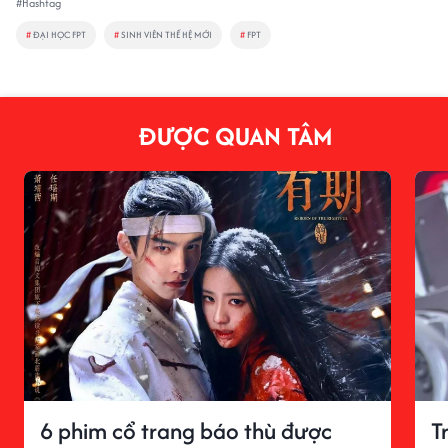
#Hashtag
#
ĐẠI HỌC FPT
#
SINH VIÊN THẾ HỆ MỚI
#
FPT
ĐƯỢC QUAN TÂM
6 phim cổ trang báo thù được
T