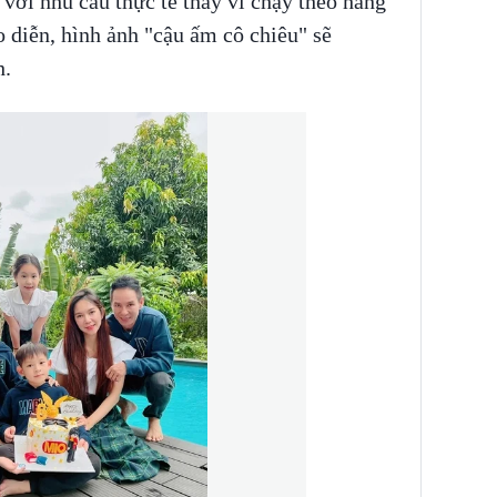
với nhu cầu thực tế thay vì chạy theo hàng
 diễn, hình ảnh "cậu ấm cô chiêu" sẽ
h.