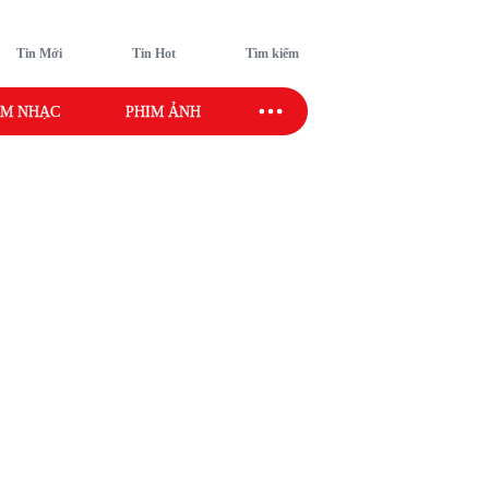
Tin Mới
Tin Hot
Tìm kiếm
M NHẠC
PHIM ẢNH
SAO SPORT