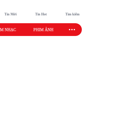
Tin Mới
Tin Hot
Tìm kiếm
M NHẠC
PHIM ẢNH
SAO SPORT