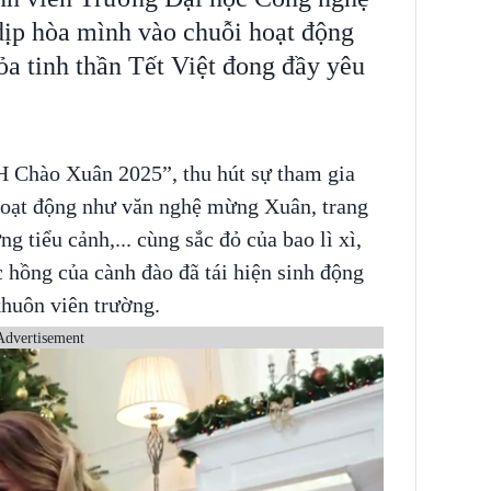
p hòa mình vào chuỗi hoạt động
ỏa tinh thần Tết Việt đong đầy yêu
 Chào Xuân 2025”, thu hút sự tham gia
 hoạt động như văn nghệ mừng Xuân, trang
g tiểu cảnh,... cùng sắc đỏ của bao lì xì,
c hồng của cành đào đã tái hiện sinh động
khuôn viên trường.
Advertisement