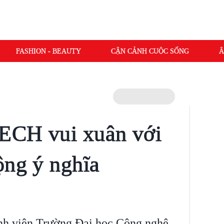
FASHION - BEAUTY
CẬN CẢNH CUỘC SỐNG
Â
ECH vui xuân với
ộng ý nghĩa
inh viên Trường Đại học Công nghệ