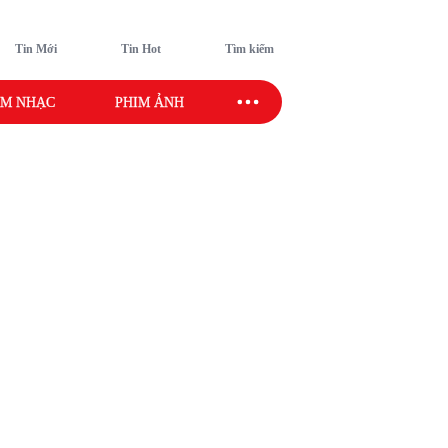
Tin Mới
Tin Hot
Tìm kiếm
M NHẠC
PHIM ẢNH
SAO SPORT