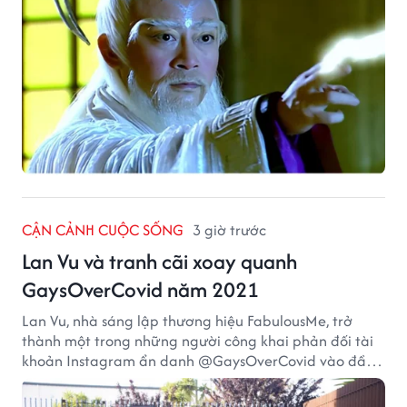
CẬN CẢNH CUỘC SỐNG
3 giờ trước
Lan Vu và tranh cãi xoay quanh
GaysOverCovid năm 2021
Lan Vu, nhà sáng lập thương hiệu FabulousMe, trở
thành một trong những người công khai phản đối tài
khoản Instagram ẩn danh @GaysOverCovid vào đầu
năm 2021, trong bối cảnh đại dịch COVID-19 vẫn diễn
biến nghiêm trọng.