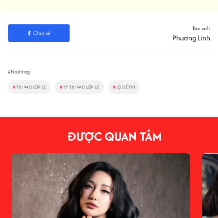
Bài viết
Chia sẻ
Phương Linh
#Hashtag
#
THI VÀO LỚP 10
#
KỲ THI VÀO LỚP 10
#
LỘ ĐỀ THI
ĐƯỢC QUAN TÂM