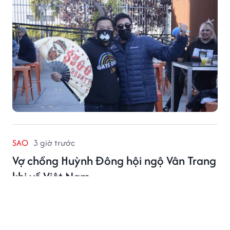
SAO
3 giờ trước
Vợ chồng Huỳnh Đông hội ngộ Vân Trang
khi về Việt Nam
Vân Trang vui vẻ khi gặp lại những người bạn thân
thiết.