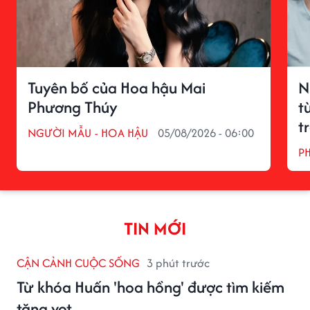
Tuyên bố của Hoa hậu Mai
N
Phương Thúy
t
t
NGƯỜI MẪU - HOA HẬU
05/08/2026 - 06:00
P
TIN MỚI
CẬN CẢNH CUỘC SỐNG
3 phút trước
Từ khóa Huấn 'hoa hồng' được tìm kiếm
tăng vọt