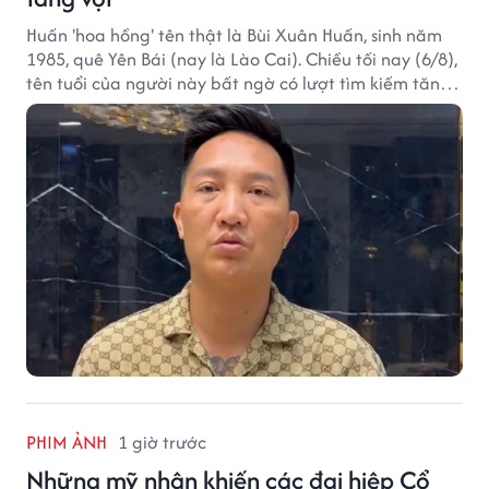
Huấn 'hoa hồng' tên thật là Bùi Xuân Huấn, sinh năm
1985, quê Yên Bái (nay là Lào Cai). Chiều tối nay (6/8),
tên tuổi của người này bất ngờ có lượt tìm kiếm tăng
vọt.
PHIM ẢNH
1 giờ trước
Những mỹ nhân khiến các đại hiệp Cổ