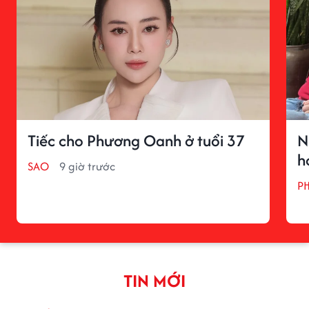
Tiếc cho Phương Oanh ở tuổi 37
N
h
SAO
9 giờ trước
P
TIN MỚI