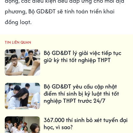
động, các điều kiện đều đáp ứng cho mỗi địa
phương, Bộ GD&ĐT sẽ tính toán triển khai
đồng loạt.
TIN LIÊN QUAN
Bộ GD&ĐT lý giải việc tiếp tục
giữ kỳ thi tốt nghiệp THPT
Bộ GD&ĐT yêu cầu cập nhật
điểm thí sinh bị kỷ luật thi tốt
nghiệp THPT trước 24/7
367.000 thí sinh bỏ xét tuyển đại
học, vì sao?