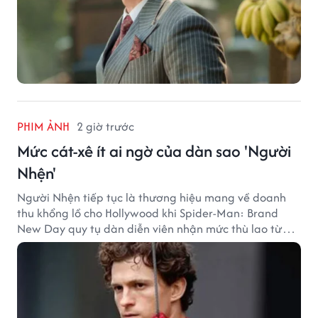
PHIM ẢNH
2 giờ trước
Mức cát-xê ít ai ngờ của dàn sao 'Người
Nhện'
Người Nhện tiếp tục là thương hiệu mang về doanh
thu khổng lồ cho Hollywood khi Spider-Man: Brand
New Day quy tụ dàn diễn viên nhận mức thù lao từ
hàng chục đến hàng trăm tỷ đồng. Thành công phòng
vé của bộ phim cũng giúp nhiều ngôi sao sở hữu khoản
thu nhập đáng mơ ước.