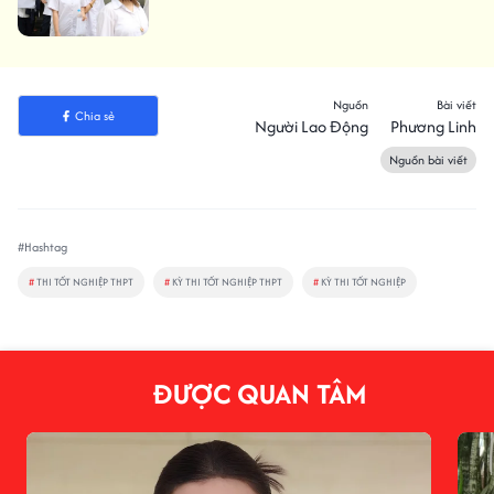
Nguồn
Bài viết
Chia sẻ
Người Lao Động
Phương Linh
Nguồn bài viết
#Hashtag
#
THI TỐT NGHIỆP THPT
#
KỲ THI TỐT NGHIỆP THPT
#
KỲ THI TỐT NGHIỆP
ĐƯỢC QUAN TÂM