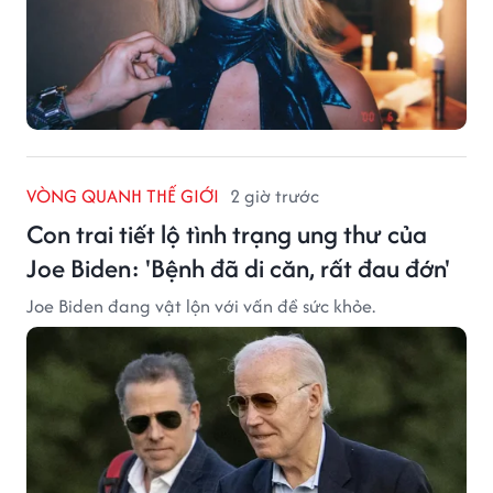
VÒNG QUANH THẾ GIỚI
2 giờ trước
Con trai tiết lộ tình trạng ung thư của
Joe Biden: 'Bệnh đã di căn, rất đau đớn'
Joe Biden đang vật lộn với vấn đề sức khỏe.