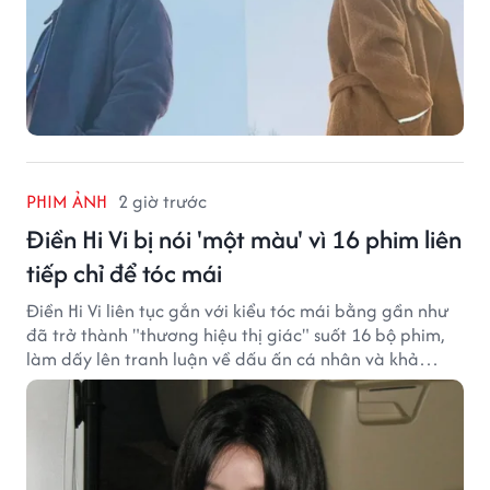
PHIM ẢNH
2 giờ trước
Điền Hi Vi bị nói 'một màu' vì 16 phim liên
tiếp chỉ để tóc mái
Điền Hi Vi liên tục gắn với kiểu tóc mái bằng gần như
đã trở thành "thương hiệu thị giác" suốt 16 bộ phim,
làm dấy lên tranh luận về dấu ấn cá nhân và khả
năng biến hóa trên màn ảnh.