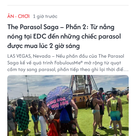
ĂN - CHƠI
1 giờ trước
The Parasol Saga – Phần 2: Từ nắng
nóng tại EDC đến những chiếc parasol
được mua lúc 2 giờ sáng
LAS VEGAS, Nevada – Nếu phần đầu của The Parasol
Saga kể về quá trình FabulousMe® mở rộng từ quạt
cầm tay sang parasol, phần tiếp theo ghi lại thời điểm
sản phẩm được thị trường đón nhận và dần vượt khỏi
công năng che nắng thông thường.