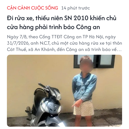
CẬN CẢNH CUỘC SỐNG
14 phút trước
Đi rửa xe, thiếu niên SN 2010 khiến chủ
cửa hàng phải trình báo Công an
Ngày 7/8, theo Cổng TTĐT Công an TP Hà Nội, ngày
31/7/2026, anh N.C.T, chủ một cửa hàng rửa xe tại thôn
Cát Thuế, xã An Khánh, đến Công an xã trình báo về
việc bị mất trộm chiếc xe máy Honda Wave. Trong cốp
xe còn có nhiều giấy tờ cá nhân và khoảng 1,2 triệu
đồng tiền mặt.