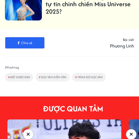
tự tin chinh chiến Miss Universe
2025?
Bài viết
Chia sẻ
Phương Linh
#Hashtag
#
BIỆT DƯỢC ĐEN
#
HỌC VẤN DIỄN VIÊN
#
TRÌNH ĐỘ HỌC VẤN
ĐƯỢC QUAN TÂM
×
×