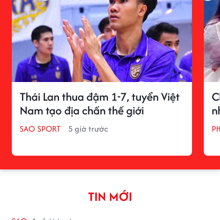
Thái Lan thua đậm 1-7, tuyển Việt
C
Nam tạo địa chấn thế giới
n
SAO SPORT
5 giờ trước
P
TIN MỚI