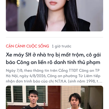
CẬN CẢNH CUỘC SỐNG
1 giờ trước
Xe máy SH ở nhà trọ bị mất trộm, cô gái
báo Công an liền rõ danh tính thủ phạm
Ngày 7/8, theo thông tin trên Cổng TTĐT Công an TP
Hà Nội, ngày 4/8/2026, Công an phường Từ Liêm tiếp
nhận đơn trình báo của chị N.T.H.A. (sinh năm 1998, trú
tại phường Từ Liêm) về việc bị kẻ gian lấy trộm chiếc
xe mô tô Honda SH 125i, tại khu nhà trọ nơi đang sinh
sống.