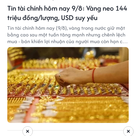
Tin tài chính hôm nay 9/8: Vàng neo 144
triệu đồng/lượng, USD suy yếu
Tin tài chính hôm nay (9/8), vàng trong nước giữ mặt
bằng cao sau một tuần tăng mạnh nhưng chênh lệch
mua - bán khiến lợi nhuận của người mua còn hạn chế,
trong khi USD chịu sức ép sau dữ liệu việc làm Mỹ gây
thất vọng.
×
×