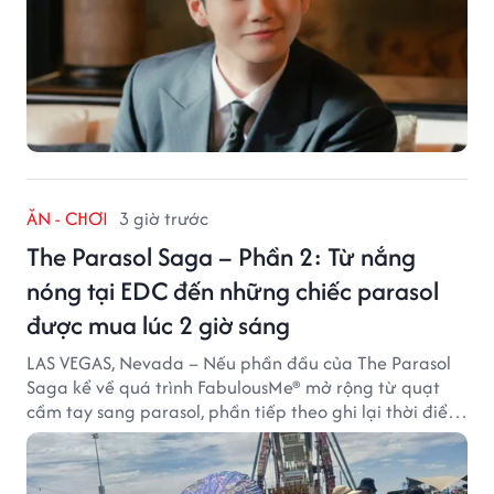
ĂN - CHƠI
3 giờ trước
The Parasol Saga – Phần 2: Từ nắng
nóng tại EDC đến những chiếc parasol
được mua lúc 2 giờ sáng
LAS VEGAS, Nevada – Nếu phần đầu của The Parasol
Saga kể về quá trình FabulousMe® mở rộng từ quạt
cầm tay sang parasol, phần tiếp theo ghi lại thời điểm
sản phẩm được thị trường đón nhận và dần vượt khỏi
công năng che nắng thông thường.