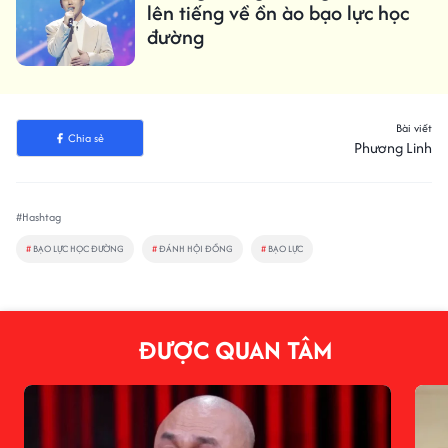
lên tiếng về ồn ào bạo lực học
đường
Bài viết
Chia sẻ
Phương Linh
#Hashtag
#
BẠO LỰC HỌC ĐƯỜNG
#
ĐÁNH HỘI ĐỒNG
#
BẠO LỰC
ĐƯỢC QUAN TÂM