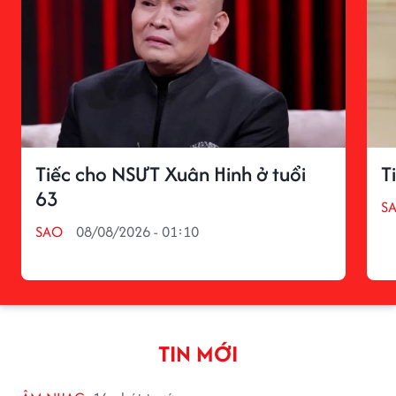
Tiếc cho NSƯT Xuân Hinh ở tuổi
T
63
S
SAO
08/08/2026 - 01:10
TIN MỚI