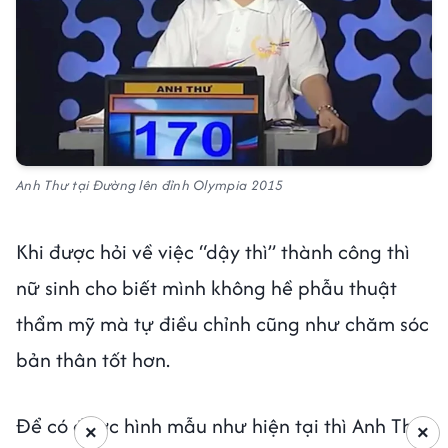
Anh Thư tại Đường lên đỉnh Olympia 2015
Khi được hỏi về việc “dậy thì” thành công thì
nữ sinh cho biết mình không hề phẫu thuật
thẩm mỹ mà tự điều chỉnh cũng như chăm sóc
bản thân tốt hơn.
Để có được hình mẫu như hiện tại thì Anh Thư
×
×