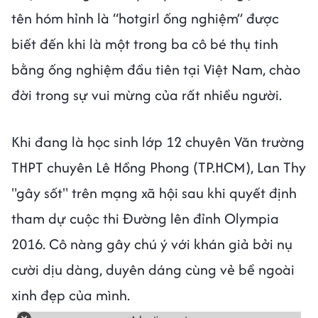
tên hóm hỉnh là “hotgirl ống nghiệm” được
biết đến khi là một trong ba cô bé thụ tinh
bằng ống nghiệm đầu tiên tại Việt Nam, chào
đời trong sự vui mừng của rất nhiều người.
Khi đang là học sinh lớp 12 chuyên Văn trường
THPT chuyên Lê Hồng Phong (TP.HCM), Lan Thy
"gây sốt" trên mạng xã hội sau khi quyết định
tham dự cuộc thi Đường lên đỉnh Olympia
2016. Cô nàng gây chú ý với khán giả bởi nụ
cười dịu dàng, duyên dáng cùng vẻ bề ngoài
xinh đẹp của mình.